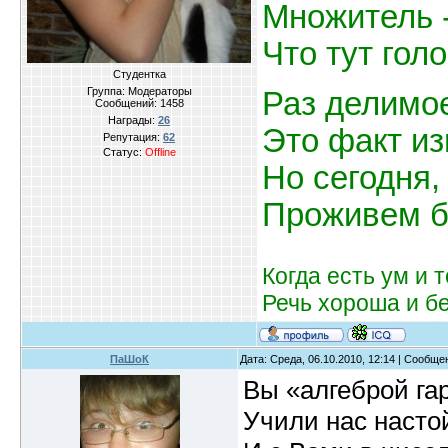
Множитель -
Что тут гол
Студентка
Группа: Модераторы
Раз делимое
Сообщений:
1458
Награды:
26
Это факт из
Репутация:
62
Статус:
Offline
Но сегодня
Проживем б
Когда есть ум и т
Речь хороша и бе
ПаШоК
Дата: Среда, 06.10.2010, 12:14 | Сообщ
Вы «алгеброй га
Учили нас насто