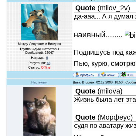
Quote
(
milov_2v
)
да-ааа... А я думал 
наивный........
Между Линуксом и Виндовс
Группа: Администраторы
Подпишусь под ка
Сообщений:
23047
Награды:
9
Пью, курю, смотрю
Репутация:
45
Статус:
Offline
Настёныч
Дата: Вторник, 02.12.2008, 18:53 | Сооб
Quote
(
milova
)
Жизнь была лет этак
Quote
(
Морфеус
)
судя по аватару жиз