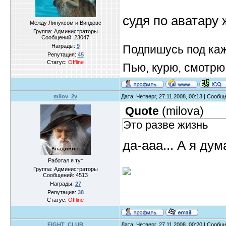
судя по аватару 
Между Линуксом и Виндовс
Группа: Администраторы
Сообщений:
23047
Подпишусь под ка
Награды:
9
Репутация:
45
Статус:
Offline
Пью, курю, смотрю
milov_2v
Дата: Четверг, 27.11.2008, 00:13 | Сооб
Quote
(
milova
)
Это разве жизнь
да-ааа... А я дум
Работал я тут
Группа: Администраторы
Сообщений:
4513
Награды:
27
Репутация:
38
Статус:
Offline
FIGHT_CLUB
Дата: Четверг, 27.11.2008, 00:20 | Сооб