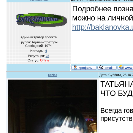
Подробнее позна
можно на личной
http://baklanovka.
Администратор проекта
Группа: Администраторы
Сообщений:
1074
Награды:
4
Репутация:
23
Статус:
Offline
rozKa
Дата: Суббота, 25.10.
ТАТЬЯН
ЧТО БУ
Всегда го
присутств