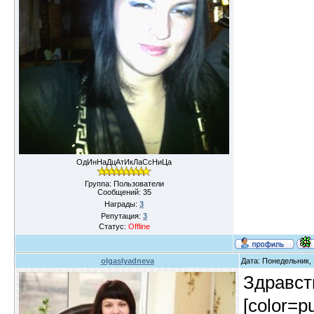
ОдИнНаДцАтИкЛаСсНиЦа
Группа: Пользователи
Сообщений:
35
Награды:
3
Репутация:
3
Статус:
Offline
olgaslyadneva
Дата: Понедельник, 
Здравст
[color=pu