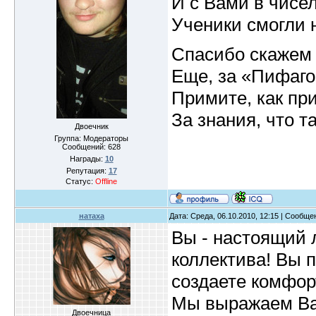
И с Вами в чисе
Ученики смогли н
Спасибо скажем 
Еще, за «Пифаг
Примите, как пр
За знания, что т
Двоечник
Группа: Модераторы
Сообщений:
628
Награды:
10
Репутация:
17
Статус:
Offline
натаха
Дата: Среда, 06.10.2010, 12:15 | Сообщ
Вы - настоящий 
коллектива! Вы 
создаете комфор
Мы выражаем Вам
Двоечница