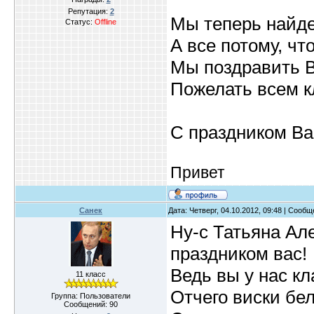
Репутация:
2
Мы теперь найде
Статус:
Offline
А все потому, чт
Мы поздравить В
Пожелать всем к
С праздником Ва
Привет
Санек
Дата: Четверг, 04.10.2012, 09:48 | Сооб
Ну-с Татьяна Але
праздником вас!
Ведь вы у нас к
11 класс
Отчего виски бе
Группа: Пользователи
Сообщений:
90