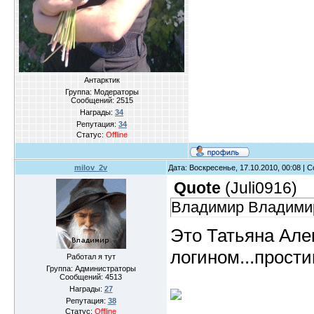
Антарктик
Группа: Модераторы
Сообщений:
2515
Награды:
34
Репутация:
34
Статус:
Offline
milov_2v
Дата: Воскресенье, 17.10.2010, 00:08 |
Quote
(
Juli0916
)
Владимир Владимир
Это Татьяна Але
логином...прост
Работал я тут
Группа: Администраторы
Сообщений:
4513
Награды:
27
Репутация:
38
Статус:
Offline