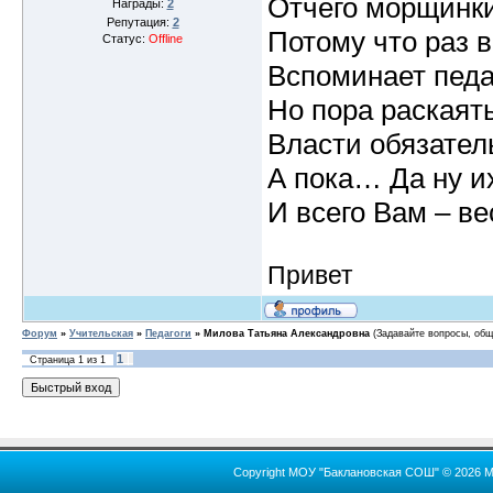
Отчего морщинки
Награды:
2
Репутация:
2
Потому что раз в
Статус:
Offline
Вспоминает педа
Но пора раскаят
Власти обязател
А пока… Да ну и
И всего Вам – ве
Привет
Форум
»
Учительская
»
Педагоги
»
Милова Татьяна Александровна
(Задавайте вопросы, общ
1
Страница
1
из
1
Copyright МОУ "Баклановская СОШ" © 2026 М