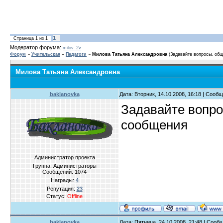
1
Страница
1
из
1
Модератор форума:
milov_2v
Форум
»
Учительская
»
Педагоги
»
Милова Татьяна Александровна
(Задавайте вопросы, общ
Милова Татьяна Александровна
baklanovka
Дата: Вторник, 14.10.2008, 16:18 | Сооб
Задавайте вопро
сообщения
Администратор проекта
Группа: Администраторы
Сообщений:
1074
Награды:
4
Репутация:
23
Статус:
Offline
baklanovka
Дата: Пятница, 24.10.2008, 21:48 | Соо