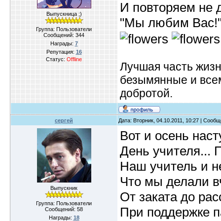
И повторяем не 
Выпускница ;)
"Мы любим Вас!
Группа: Пользователи
Сообщений:
344
Награды:
7
Репутация:
16
Статус:
Offline
Лучшая часть жизн
безымянные и все
добротой.
сергей
Дата: Вторник, 04.10.2011, 10:27 | Сооб
Вот и осень наст
День учителя... П
Наш учитель и не
Что мы делали в
Выпускник
От заката до рас
Группа: Пользователи
При поддержке п
Сообщений:
58
Награды:
18