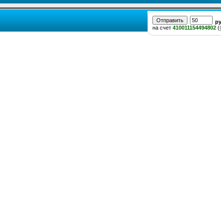
р
на счет
410011154494802
(