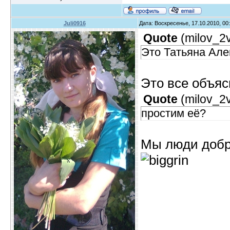
Juli0916
Дата: Воскресенье, 17.10.2010, 0
Quote
(
milov_2
Это Татьяна Але
Это все объяс
Quote
(
milov_2
простим её?
Мы люди добры