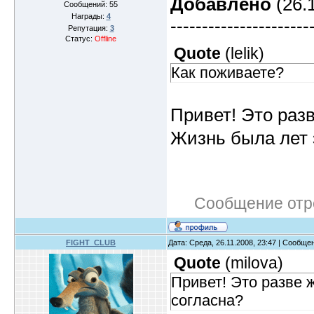
Добавлено
(26.1
Сообщений:
55
Награды:
4
----------------------
Репутация:
3
Статус:
Offline
Quote
(
lelik
)
Как поживаете?
Привет! Это раз
Жизнь была лет э
Сообщение отр
FIGHT_CLUB
Дата: Среда, 26.11.2008, 23:47 | Сообще
Quote
(
milova
)
Привет! Это разве ж
согласна?