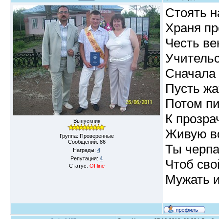
Стоять н
Храня пр
Честь ве
Учительс
Сначала 
Пусть жа
Потом п
К прозра
Выпускник
Живую во
Группа: Проверенные
Сообщений:
86
Ты черпа
Награды:
4
Репутация:
4
Чтоб сво
Статус:
Offline
Мужать 