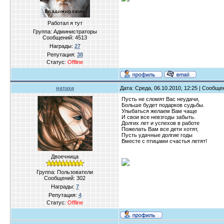
Работал я тут
Группа: Администраторы
Сообщений:
4513
Награды:
27
Репутация:
38
Статус:
Offline
натаха
Дата: Среда, 06.10.2010, 12:25 | Сообщ
Пусть не сломят Вас неудачи,
Больше будет подарков судьбы.
Улыбаться желаем Вам чаще
И свои все невзгоды забыть.
Долгих лет и успехов в работе
Пожелать Вам все дети хотят,
Пусть удачные долгие годы
Вместе с птицами счастья летят!
Двоечница
Группа: Пользователи
Сообщений:
302
Награды:
7
Репутация:
4
Статус:
Offline