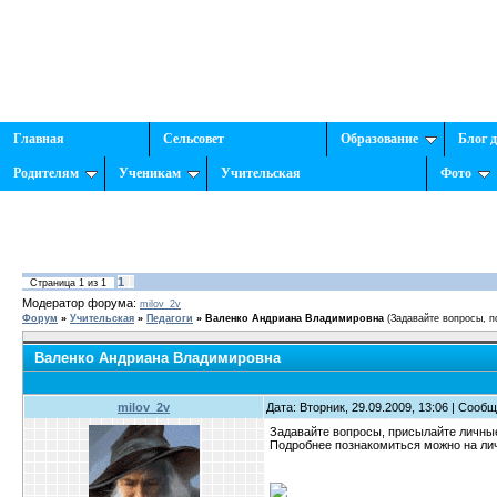
Главная
Сельсовет
Образование
Блог 
Родителям
Ученикам
Учительская
Фото
1
Страница
1
из
1
Модератор форума:
milov_2v
Форум
»
Учительская
»
Педагоги
»
Валенко Андриана Владимировна
(Задавайте вопросы, п
Валенко Андриана Владимировна
milov_2v
Дата: Вторник, 29.09.2009, 13:06 | Сооб
Задавайте вопросы, присылайте личные
Подробнее познакомиться можно на ли