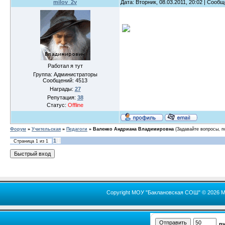
milov_2v
Дата: Вторник, 08.03.2011, 20:02 | Сооб
Работал я тут
Группа: Администраторы
Сообщений:
4513
Награды:
27
Репутация:
38
Статус:
Offline
Форум
»
Учительская
»
Педагоги
»
Валенко Андриана Владимировна
(Задавайте вопросы, п
1
Страница
1
из
1
Copyright МОУ "Баклановская СОШ" © 2026 М
р