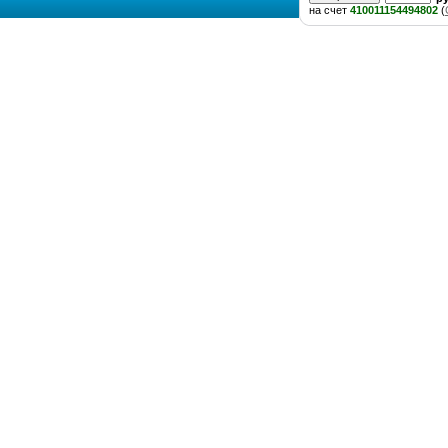
на счет
410011154494802
(