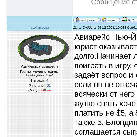
Сообщение о
baklanovka
Дата: Суббота, 06.12.2008, 10:05 | Соо
Авиарейс Нью-Йо
юрист оказывает
долго.Начинает 
поиграть в игру, 
Администратор проекта
Группа: Администраторы
задаёт вопрос и 
Сообщений:
1074
Награды:
4
если он не отвеча
Репутация:
23
Статус:
Offline
всячески от него
жутко спать хочет
платить не $5, а 
также 5. Блондин
соглашается сыгр