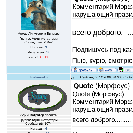
Комментарий Морфе
нарушающий прави
всего доброго.......
Между Линуксом и Виндовс
Группа: Администраторы
Сообщений:
23047
Награды:
9
Подпишусь под ка
Репутация:
45
Статус:
Offline
Пью, курю, смотрю
baklanovka
Дата: Суббота, 06.12.2008, 20:30 | Соо
Quote
(
Морфеус
)
Quote (Морфеус)
Комментарий Морфе
нарушающий прави
Администратор проекта
всего доброго...........
Группа: Администраторы
Сообщений:
1074
Награды:
4