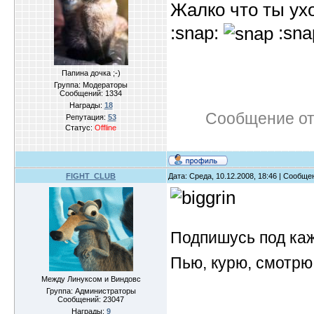
Жалко что ты ух
:snap:
:sna
Папина дочка ;-)
Группа: Модераторы
Сообщений:
1334
Награды:
18
Сообщение о
Репутация:
53
Статус:
Offline
FIGHT_CLUB
Дата: Среда, 10.12.2008, 18:46 | Сообщ
Подпишусь под ка
Пью, курю, смотрю
Между Линуксом и Виндовс
Группа: Администраторы
Сообщений:
23047
Награды:
9