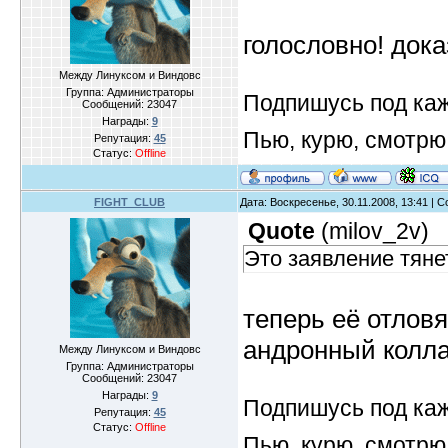
голословно! док
Между Линуксом и Виндовс
Группа: Администраторы
Подпишусь под ка
Сообщений:
23047
Награды:
9
Пью, курю, смотрю
Репутация:
45
Статус:
Offline
FIGHT_CLUB
Дата: Воскресенье, 30.11.2008, 13:41 |
Quote
(
milov_2v
)
Это заявление тяне
теперь её отлов
андронный колл
Между Линуксом и Виндовс
Группа: Администраторы
Сообщений:
23047
Награды:
9
Подпишусь под ка
Репутация:
45
Статус:
Offline
Пью, курю, смотрю