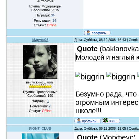
Антарктик
Группа: Модераторы
Сообщений:
2515
Награды:
34
Репутация:
34
Статус:
Offline
Маруся23
Дата: Суббота, 06.12.2008, 16:43 | Соо
Quote
(
baklanovka
Молодой и наглый ю
выпускник школы
Безумно рада, что 
Группа: Проверенные
Сообщений:
190
огромным интересо
Награды:
1
Репутация:
7
школе!!!
Статус:
Offline
FIGHT_CLUB
Дата: Суббота, 06.12.2008, 19:05 | Соо
Quote
(
Морфеус
)