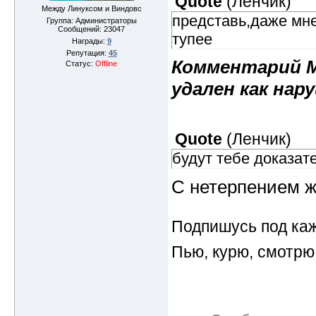
Quote
(
Ленчик
)
Между Линуксом и Виндовс
представь,даже мне
Группа: Администраторы
Сообщений:
23047
тупее
Награды:
9
Репутация:
45
Комментарий М
Статус:
Offline
удален как на
Quote
(
Ленчик
)
будут тебе доказат
С нетерпением ж
Подпишусь под ка
Пью, курю, смотрю