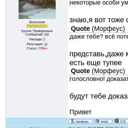
некоторые особи ум
знаю,я вот тоже
Выпускник
Quote
(
Морфеус
)
Группа: Проверенные
Сообщений:
116
даже тебе? всё потер
Награды:
0
Репутация:
14
Статус:
Offline
представь,даже 
есть еще тупее
Quote
(
Морфеус
)
голословно! доказа
будут тебе дока
Привет