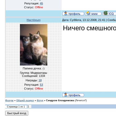
Репутация:
45
Статус:
Offline
Настёныч
Дата: Суббота, 13.12.2008, 21:41 | Соо
Ничего смешног
Папина дочка ;-)
Группа: Модераторы
Сообщений:
1334
Награды:
18
Репутация:
53
Статус:
Offline
Форум
»
Общий раздел
»
Флуд
»
Синдром блондинизма
(Лечится?)
1
Страница
1
из
1