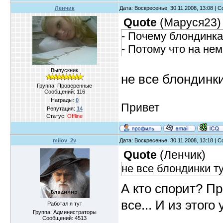
Ленчик
Дата: Воскресенье, 30.11.2008, 13:08 |
Quote
(
Маруся23
)
- Почему блондинка
- Потому что на нем
Выпускник
не все блондинк
Группа: Проверенные
Сообщений:
116
Награды:
0
Привет
Репутация:
14
Статус:
Offline
milov_2v
Дата: Воскресенье, 30.11.2008, 13:18 |
Quote
(
Ленчик
)
не все блондинки т
А кто спорит? П
все... И из этог
Работал я тут
Группа: Администраторы
Сообщений:
4513