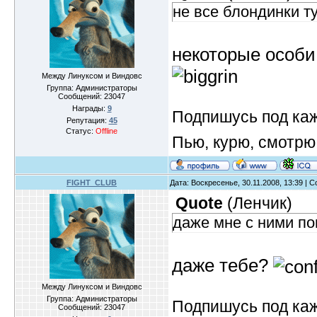
не все блондинки т
некоторые особи
Между Линуксом и Виндовс
Группа: Администраторы
Сообщений:
23047
Награды:
9
Подпишусь под ка
Репутация:
45
Статус:
Offline
Пью, курю, смотрю
FIGHT_CLUB
Дата: Воскресенье, 30.11.2008, 13:39 |
Quote
(
Ленчик
)
даже мне с ними по
даже тебе?
Между Линуксом и Виндовс
Группа: Администраторы
Подпишусь под ка
Сообщений:
23047