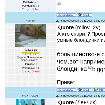
Награды:
27
Репутация:
38
Статус:
Offline
Ленчик
Дата: Воскресенье, 30.11.2008, 13:22 |
Quote
(
milov_2v
)
А кто спорит? Просто
умные блондинки из
Выпускник
большинство-я с
Группа: Проверенные
чем,вот например
Сообщений:
116
Награды:
0
блондинка
Репутация:
14
Статус:
Offline
Привет
FIGHT_CLUB
Дата: Воскресенье, 30.11.2008, 13:37 |
Quote
(
Ленчик
)