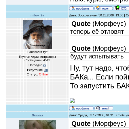
milov_2v
Дата: Воскресенье, 30.11.2008, 13:55 |
Quote
(
Морфеус
)
теперь её отловят
Quote
(
Морфеус
)
Работал я тут
будут испытывать
Группа: Администраторы
Сообщений:
4513
Награды:
27
Ну, тут надо, чт
Репутация:
38
БАКа... Если пой
Статус:
Offline
То запустить БАК
Ленчик
Дата: Среда, 03.12.2008, 01:31 | Сообщ
Quote
(
Морфеус
)