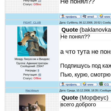
Не понял??
Репутация:
23
Статус:
Offline
FIGHT_CLUB
Дата: Суббота, 06.12.2008, 20:52 | Соо
Quote
(
baklanovka
Не понял??
а что тута не по
Между Линуксом и Виндовс
Группа: Администраторы
Подпишусь под ка
Сообщений:
23047
Награды:
9
Пью, курю, смотрю
Репутация:
45
Статус:
Offline
Настёныч
Дата: Среда, 10.12.2008, 18:35 | Сообщ
Quote
(
Морфеус
)
всего доброго