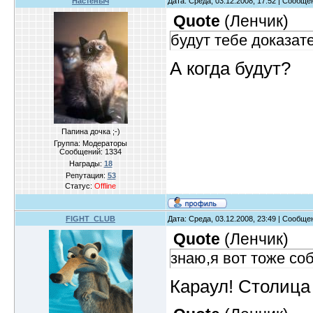
Настёныч
Дата: Среда, 03.12.2008, 17:52 | Сообщ
Quote
(
Ленчик
)
будут тебе доказат
А когда будут?
Папина дочка ;-)
Группа: Модераторы
Сообщений:
1334
Награды:
18
Репутация:
53
Статус:
Offline
FIGHT_CLUB
Дата: Среда, 03.12.2008, 23:49 | Сообщ
Quote
(
Ленчик
)
знаю,я вот тоже со
Караул! Столица