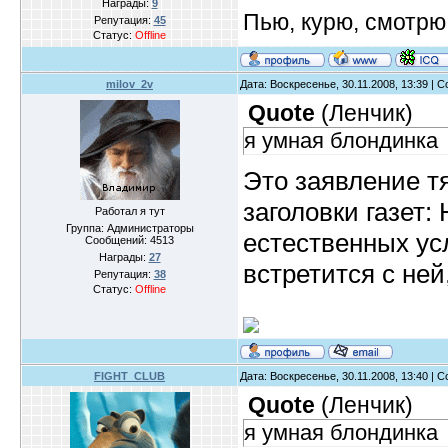
Награды:
9
Пью, курю, смотрю
Репутация:
45
Статус:
Offline
milov_2v
Дата: Воскресенье, 30.11.2008, 13:39 |
Quote
(
Ленчик
)
я умная блондинка
Это заявление тя
заголовки газет:
Работал я тут
Группа: Администраторы
естественных усл
Сообщений:
4513
Награды:
27
встретится с ней,
Репутация:
38
Статус:
Offline
FIGHT_CLUB
Дата: Воскресенье, 30.11.2008, 13:40 |
Quote
(
Ленчик
)
я умная блондинка