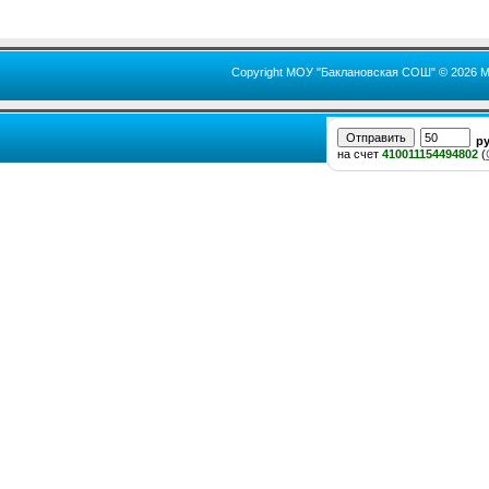
Copyright МОУ "Баклановская СОШ" © 2026 М
р
на счет
410011154494802
(