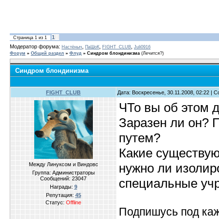
1
Страница
1
из
1
Модератор форума:
,
,
,
Настёныч
ПаШоК
FIGHT_CLUB
Juli0916
Форум
»
Общий раздел
»
Флуд
»
Синдром блондинизма
(Лечится?)
Синдром блондинизма
FIGHT_CLUB
Дата: Воскресенье, 30.11.2008, 02:22 |
ЧТо вы об этом 
Заразен ли он? 
путем?
Какие существую
нужно ли изолир
Между Линуксом и Виндовс
Группа: Администраторы
Сообщений:
23047
специальные уч
Награды:
9
Репутация:
45
Статус:
Offline
Подпишусь под ка