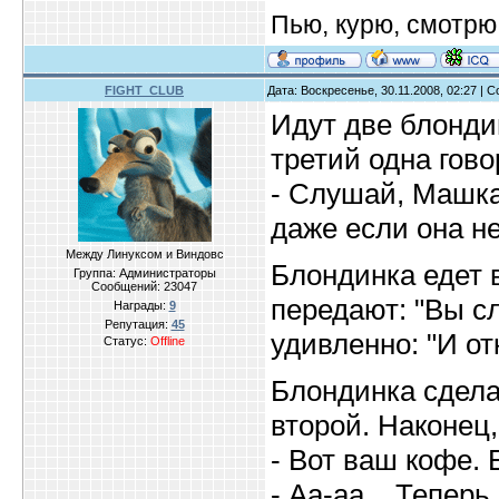
Пью, курю, смотрю
FIGHT_CLUB
Дата: Воскресенье, 30.11.2008, 02:27 |
Идут две блондин
третий одна гово
- Слушай, Машка
даже если она н
Между Линуксом и Виндовс
Блондинка едет 
Группа: Администраторы
Сообщений:
23047
передают: "Вы с
Награды:
9
Репутация:
45
удивленно: "И от
Статус:
Offline
Блондинка сделал
второй. Наконец
- Вот ваш кофе. 
- Аа-аа... Теперь