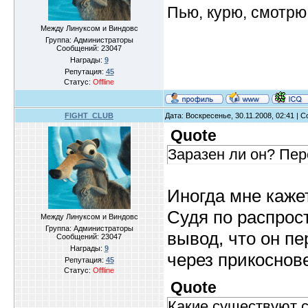
Пью, курю, смотрю
Между Линуксом и Виндовс
Группа: Администраторы
Сообщений:
23047
Награды:
9
Репутация:
45
Статус:
Offline
FIGHT_CLUB
Дата: Воскресенье, 30.11.2008, 02:41 |
Quote
Заразен ли он? Пе
Иногда мне кажет
Судя по распрос
Между Линуксом и Виндовс
Группа: Администраторы
вывод, что он п
Сообщений:
23047
Награды:
9
через прикоснов
Репутация:
45
Статус:
Offline
Quote
Какие существуют 