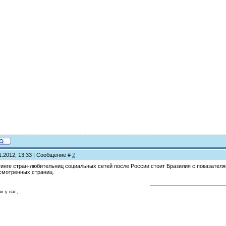
1.2012, 13:33 | Сообщение #
2
инге стран-любительниц социальных сетей после России стоит Бразилия с показателями
осмотренных страниц.
ах у нас,
..