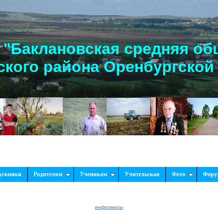
"Баклановская средняя об
кого района Оренбургской
ускники
Родителям
Ученикам
Учительская
Фото
Фору
информеры