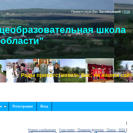
Приветствую Вас
Заглянувший
|
RSS
щеобразовательная школа
 области"
Рады приветствовать Вас, на нашем сайте!
м
Регистрация
Вход
[
Новые сообщения
·
Участники
·
Правила форума
·
Поиск
·
RSS
]