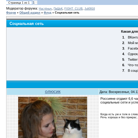
1
Страница
1
из
1
Модератор форума:
,
,
,
Настёныч
ПаШоК
FIGHT_CLUB
Juli0916
Форум
»
Общий раздел
»
Флуд
»
Социальная сеть
Социальная сеть
Какая для
1
.
ВКонт
2
.
Мой м
3
.
Faceb
4
.
Однок
5
.
Twitter
6
.
Что-то
7
.
В соц
ОЛЮСИК
Дата: Воскресенье, 04.1
Россияне отдают 6,6 ча
социальные сети и усп
Когда есть ум и толк в слов
Речь хороша и без прикрас.