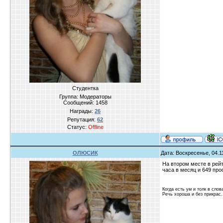
Студентка
Группа: Модераторы
Сообщений:
1458
Награды:
26
Репутация:
62
Статус:
Offline
ОЛЮСИК
Дата: Воскресенье, 04.1
На втором месте в рейт
часа в месяц и 649 пр
Когда есть ум и толк в слов
Речь хороша и без прикрас.