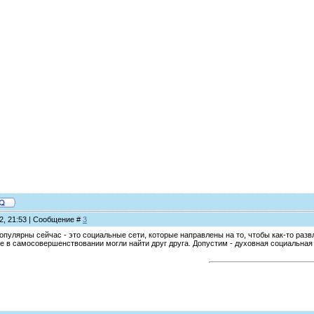
12, 21:53 | Сообщение #
3
пулярны сейчас - это социальные сети, которые направлены на то, чтобы как-то развл
е в самосовершенствовании могли найти друг друга. Допустим - духовная социальная 