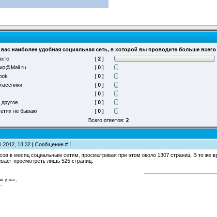
 вас наиболее удобная социальная сеть, в которой вы проводите больше всег
акте
[
2
]
ир@Mail.ru
[
0
]
ook
[
0
]
лассники
[
0
]
[
0
]
 другое
[
0
]
сетях не бываю
[
0
]
Всего ответов:
2
1.2012, 13:32 | Сообщение #
1
сов в месяц социальным сетям, просматривая при этом около 1307 страниц. В то же в
евает просмотреть лишь 525 страниц.
ах у нас,
..