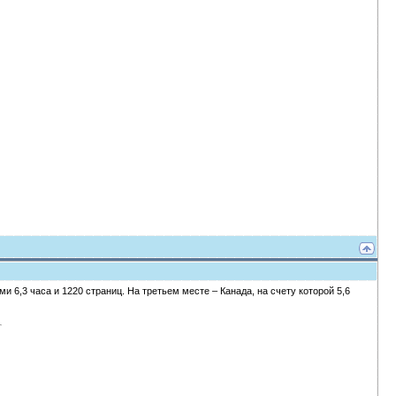
 6,3 часа и 1220 страниц. На третьем месте – Канада, на счету которой 5,6