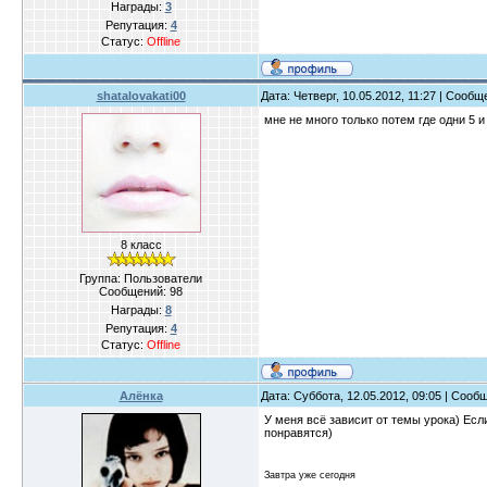
Награды:
3
Репутация:
4
Статус:
Offline
shatalovakati00
Дата: Четверг, 10.05.2012, 11:27 | Сооб
мне не много только потем где одни 5 и
8 класс
Группа: Пользователи
Сообщений:
98
Награды:
8
Репутация:
4
Статус:
Offline
Алёнка
Дата: Суббота, 12.05.2012, 09:05 | Соо
У меня всё зависит от темы урока) Есл
понравятся)
Завтра уже сегодня