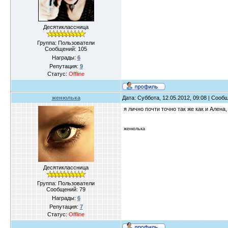
Десятиклассница
Группа: Пользователи
Сообщений:
105
Награды:
6
Репутация:
9
Статус:
Offline
женюлька
Дата: Суббота, 12.05.2012, 09:08 | Соо
я лично почти точно так же как и Алена
женюлька
Десятиклассница
Группа: Пользователи
Сообщений:
79
Награды:
6
Репутация:
7
Статус:
Offline