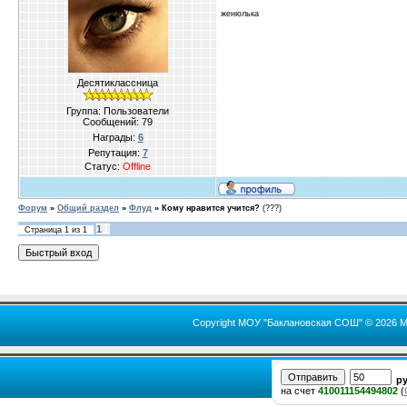
женюлька
Десятиклассница
Группа: Пользователи
Сообщений:
79
Награды:
6
Репутация:
7
Статус:
Offline
Форум
»
Общий раздел
»
Флуд
»
Кому нравится учится?
(???)
1
Страница
1
из
1
Copyright МОУ "Баклановская СОШ" © 2026 М
р
на счет
410011154494802
(