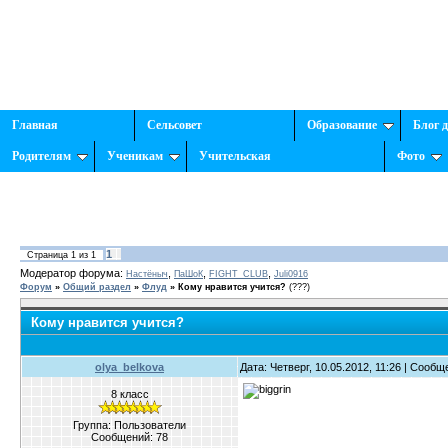
Главная
Сельсовет
Образование
Блог 
Родителям
Ученикам
Учительская
Фото
1
Страница
1
из
1
Модератор форума:
,
,
,
Настёныч
ПаШоК
FIGHT_CLUB
Juli0916
Форум
»
Общий раздел
»
Флуд
»
Кому нравится учится?
(???)
Кому нравится учится?
olya_belkova
Дата: Четверг, 10.05.2012, 11:26 | Сооб
8 класс
Группа: Пользователи
Сообщений:
78