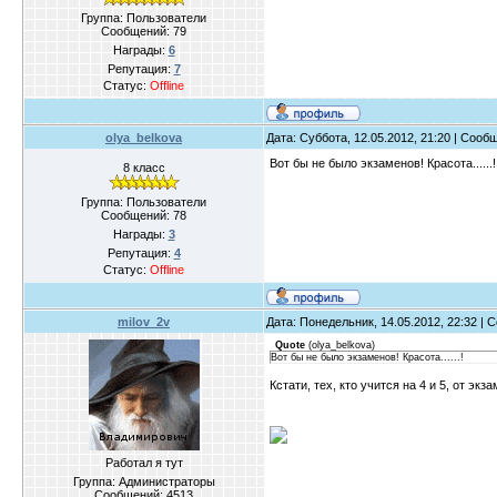
Группа: Пользователи
Сообщений:
79
Награды:
6
Репутация:
7
Статус:
Offline
olya_belkova
Дата: Суббота, 12.05.2012, 21:20 | Соо
Вот бы не было экзаменов! Красота......
8 класс
Группа: Пользователи
Сообщений:
78
Награды:
3
Репутация:
4
Статус:
Offline
milov_2v
Дата: Понедельник, 14.05.2012, 22:32 |
Quote
(
olya_belkova
)
Вот бы не было экзаменов! Красота......!
Кстати, тех, кто учится на 4 и 5, от э
Работал я тут
Группа: Администраторы
Сообщений:
4513