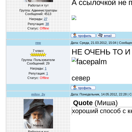
А ссылочкой не 
Работал я тут
Группа: Администраторы
Сообщений:
4513
Награды:
27
Репутация:
38
Статус:
Offline
rew
Дата: Среда, 21.03.2012, 15:04 | Сообщ
НЕ ОЧЕНЬ ТО 
7 класс
Группа: Пользователи
Сообщений:
29
Награды:
1
Репутация:
1
север
Статус:
Offline
milov_2v
Дата: Понедельник, 14.05.2012, 22:28 |
Quote
(
Миша
)
хороший способ с 
Работал я тут