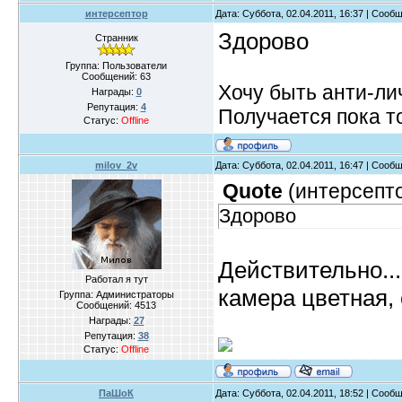
интерсептор
Дата: Суббота, 02.04.2011, 16:37 | Сооб
Здорово
Странник
Группа: Пользователи
Сообщений:
63
Хочу быть анти-ли
Награды:
0
Репутация:
4
Получается пока то
Статус:
Offline
milov_2v
Дата: Суббота, 02.04.2011, 16:47 | Сооб
Quote
(
интерсепт
Здорово
Действительно...
Работал я тут
камера цветная, 
Группа: Администраторы
Сообщений:
4513
Награды:
27
Репутация:
38
Статус:
Offline
ПаШоК
Дата: Суббота, 02.04.2011, 18:52 | Сооб