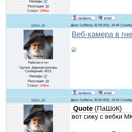
Награды:
27
Репутация:
38
Статус:
Offline
milov_2v
Дата: Суббота, 02.04.2011, 19:46 | Сооб
Веб-камера в гн
Работал я тут
Группа: Администраторы
Сообщений:
4513
Награды:
27
Репутация:
38
Статус:
Offline
milov_2v
Дата: Суббота, 30.04.2011, 16:24 | Сооб
Quote
(
ПаШоК
)
вот сижу с вебки 