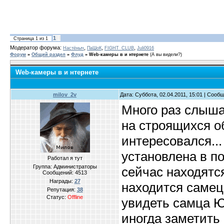
1
Страница
1
из
1
Модератор форума:
,
,
,
Настёныч
ПаШоК
FIGHT_CLUB
Juli0916
Форум
»
Общий раздел
»
Флуд
»
Web-камеры в и нтернете
(А вы видели?)
Web-камеры в и нтернете
milov_2v
Дата: Суббота, 02.04.2011, 15:01 | Сооб
Много раз слыша
на строящихся об
интересовался...
установлена в п
Работал я тут
Группа: Администраторы
сейчас находятс
Сообщений:
4513
Награды:
27
находится самец
Репутация:
38
Статус:
Offline
увидеть самца Ю
иногда заметить