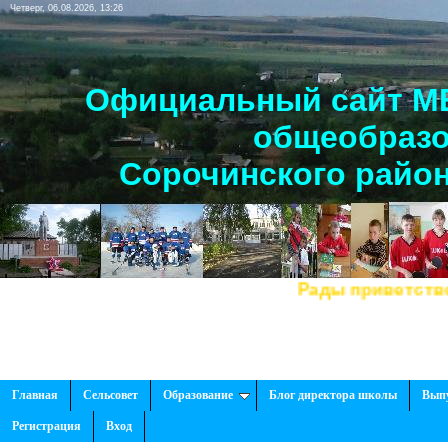
Четверг, 06.08.2026, 13:26
Официальный сайт МБ
общеобразо
Сорочинского район
Рады приветствовать 
Главная
Сельсовет
Образование
Блог директора школы
Вып
Регистрация
Вход