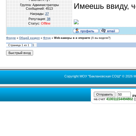
Имеешь ввиду, ч
Группа: Администраторы
Сообщений:
4513
Награды:
27
Репутация:
38
Статус:
Offline
Форум
»
Общий раздел
»
Флуд
»
Web-камеры в и нтернете
(А вы видели?)
1
Страница
1
из
1
Copyright МОУ "Баклановская СОШ" © 2026 М
р
на счет
410011154494802
(