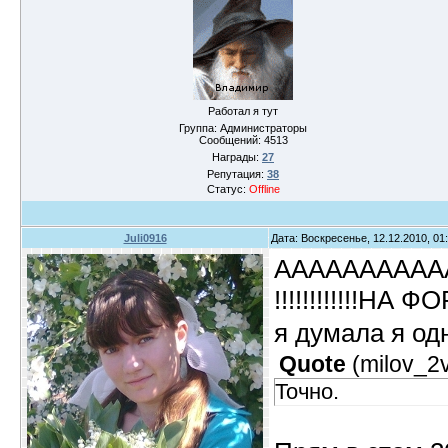
Работал я тут
Группа: Администраторы
Сообщений:
4513
Награды:
27
Репутация:
38
Статус:
Offline
Juli0916
Дата: Воскресенье, 12.12.2010, 0
АААААААААААААА
!!!!!!!!!!!!НА ФО
я думала я одн
Quote
(
milov_2
Точно.