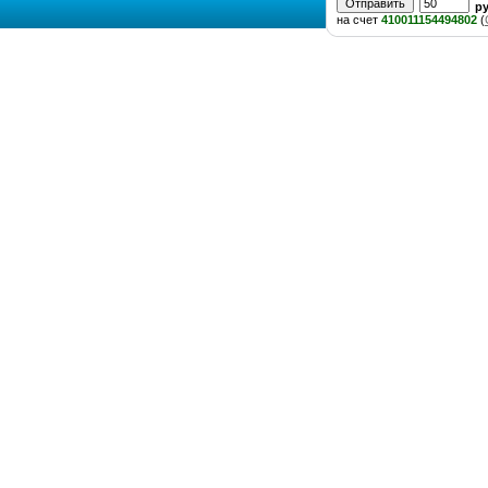
р
на счет
410011154494802
(