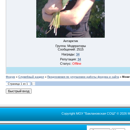
Антарктик
Группа: Модераторы
Сообщений:
2515
Награды:
34
Репутация:
34
Статус:
Offline
Форум
»
Служебный раздел
»
Предложения по улучшению работы форума и сайта
»
Мони
1
Страница
1
из
1
Copyright МОУ "Баклановская СОШ" © 2026 М