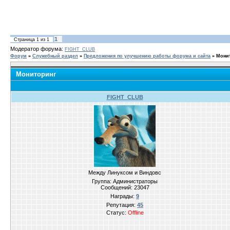
1
Страница
1
из
1
Модератор форума:
FIGHT_CLUB
Форум
»
Служебный раздел
»
Предложения по улучшению работы форума и сайта
»
Мони
Мониторинг
FIGHT_CLUB
Между Линуксом и Виндовс
Группа: Администраторы
Сообщений:
23047
Награды:
9
Репутация:
45
Статус:
Offline