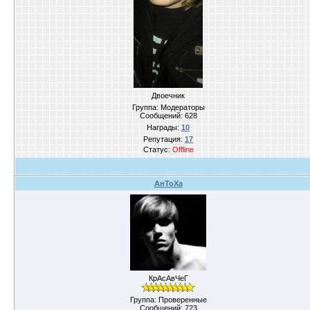
Двоечник
Группа: Модераторы
Сообщений:
628
Награды:
10
Репутация:
17
Статус:
Offline
АнТоХа
КрАсАвЧеГ
Группа: Проверенные
Сообщений:
723