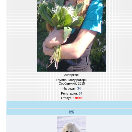
Антарктик
Группа: Модераторы
Сообщений:
2515
Награды:
34
Репутация:
34
Статус:
Offline
IVK