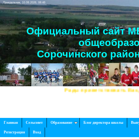
Понедельник, 10.08.2026, 08:46
Официальный сайт МБ
общеобразо
Сорочинского район
Рады приветствовать Вас, на нашем 
Главная
Сельсовет
Образование
Блог директора школы
Вып
Регистрация
Вход