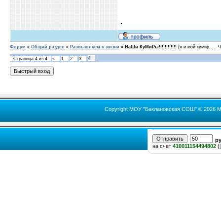
.
Форум
»
Общий раздел
»
Размышляем о жизни
»
НаШи КуМиРы!!!!!!!!!!!!
(я и мой кумир.....
4
Страница
4
из
4
«
1
2
3
Copyright МОУ "Баклановская СОШ" © 2026 М
р
на счет
410011154494802
(