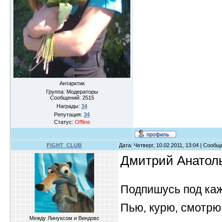
Антарктик
Группа: Модераторы
Сообщений:
2515
Награды:
34
Репутация:
34
Статус:
Offline
FIGHT_CLUB
Дата: Четверг, 10.02.2011, 13:04 | Сооб
Дмитрий Анатол
Подпишусь под ка
Пью, курю, смотрю
Между Линуксом и Виндовс