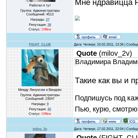
Мне ндравицца Р
Работал я тут
Группа: Администраторы
Сообщений:
4513
Награды:
27
Репутация:
38
Статус:
Offline
FIGHT_CLUB
Дата: Четверг, 10.02.2011, 13:36 | Сооб
Quote
(
milov_2v
)
Владимира Владими
Такие как вы и п
Между Линуксом и Виндовс
Группа: Администраторы
Подпишусь под ка
Сообщений:
23047
Награды:
9
Пью, курю, смотрю
Репутация:
45
Статус:
Offline
milov_2v
Дата: Четверг, 17.02.2011, 22:04 | Сооб
Quote
(
FIGHT_CL