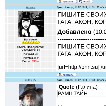
Анилаг
Дата: Четверг, 10.02.2011, 13:31 | Сооб
ПИШИТЕ СВОИХ
ГАГА, АКОН, КО
Добавлено
(10.0
----------------------
Выпускник
ПИШИТЕ СВОИХ
Группа: Пользователи
Сообщений:
84
ГАГА, АКОН, КО
Награды:
24
Репутация:
9
Статус:
Offline
[url=http://onn.su]
[/u
milov_2v
Дата: Четверг, 10.02.2011, 13:33 | Сооб
Quote
(
Галина
)
РАМШТАЙН...