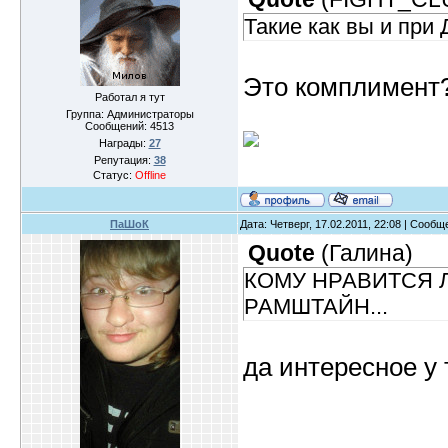
Такие как вы и при 
Это комплимент
Работал я тут
Группа: Администраторы
Сообщений:
4513
Награды:
27
Репутация:
38
Статус:
Offline
ПаШоК
Дата: Четверг, 17.02.2011, 22:08 | Сооб
Quote
(
Галина
)
КОМУ НРАВИТСЯ Л
РАМШТАЙН...
да интересное у