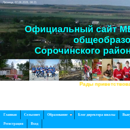
Пятница, 07.08.2026, 08:21
Официальный сайт МБ
общеобразо
Сорочинского район
Рады приветствовать Вас,
Главная
Сельсовет
Образование
Блог директора школы
Вып
Регистрация
Вход