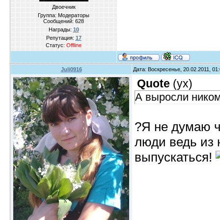
Двоечник
Группа: Модераторы
Сообщений:
628
Награды:
10
Репутация:
17
Статус:
Offline
Juli0916
Дата: Воскресенье, 20.02.2011, 01
Quote
(
yx
)
А выросли ником
?Я не думаю 
люди ведь из
выпускаться!