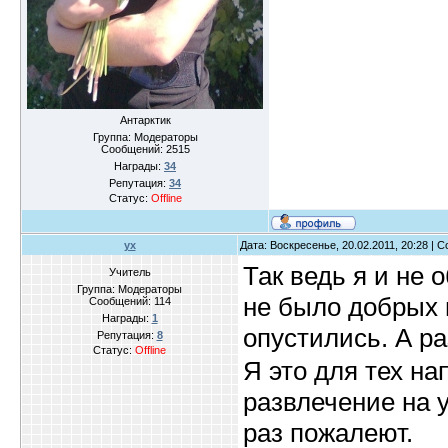
Антарктик
Группа: Модераторы
Сообщений:
2515
Награды:
34
Репутация:
34
Статус:
Offline
yx
Дата: Воскресенье, 20.02.2011, 20:28 |
Так ведь я и не 
Учитель
Группа: Модераторы
не было добрых 
Сообщений:
114
Награды:
1
опустились. А ра
Репутация:
8
Статус:
Offline
Я это для тех на
развлечение на у
раз пожалеют.