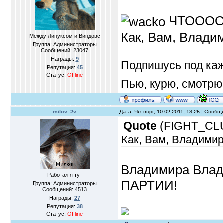
ЧТОООО
Как, Вам, Влади
Между Линуксом и Виндовс
Группа: Администраторы
Сообщений:
23047
Награды:
9
Подпишусь под ка
Репутация:
45
Статус:
Offline
Пью, курю, смотрю
milov_2v
Дата: Четверг, 10.02.2011, 13:25 | Сооб
Quote
(
FIGHT_CL
Как, Вам, Владимир
Владимира Влади
Работал я тут
ПАРТИИ!
Группа: Администраторы
Сообщений:
4513
Награды:
27
Репутация:
38
Статус:
Offline