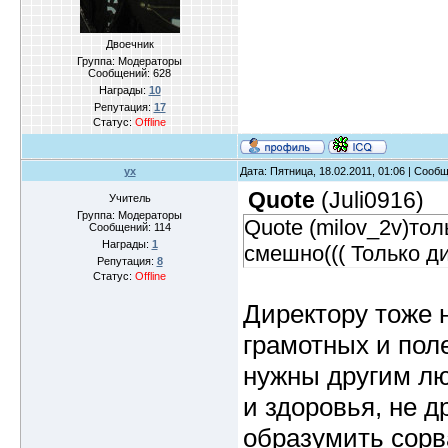
Двоечник
Группа: Модераторы
Сообщений:
628
Награды:
10
Репутация:
17
Статус:
Offline
yx
Дата: Пятница, 18.02.2011, 01:06 | Сооб
Quote
(
Juli0916
)
Учитель
Группа: Модераторы
Quote (milov_2v)тол
Сообщений:
114
Награды:
1
смешно((( Только дир
Репутация:
8
Статус:
Offline
Директору тоже 
грамотных и пол
нужны другим лю
и здоровья, не 
образумить сорв