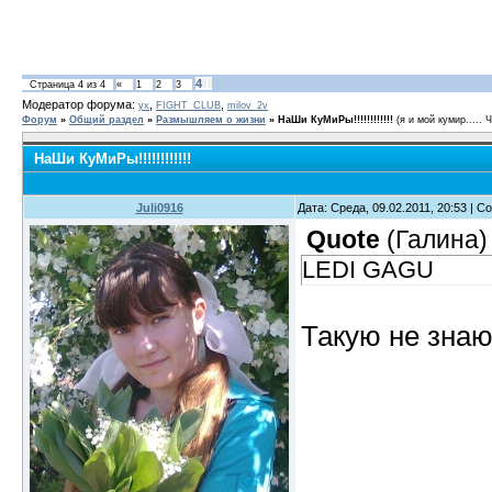
4
Страница
4
из
4
«
1
2
3
Модератор форума:
,
,
yx
FIGHT_CLUB
milov_2v
Форум
»
Общий раздел
»
Размышляем о жизни
»
НаШи КуМиРы!!!!!!!!!!!!
(я и мой кумир.....
НаШи КуМиРы!!!!!!!!!!!!
Juli0916
Дата: Среда, 09.02.2011, 20:53 | 
Quote
(
Галина
)
LEDI GAGU
Такую не знаю