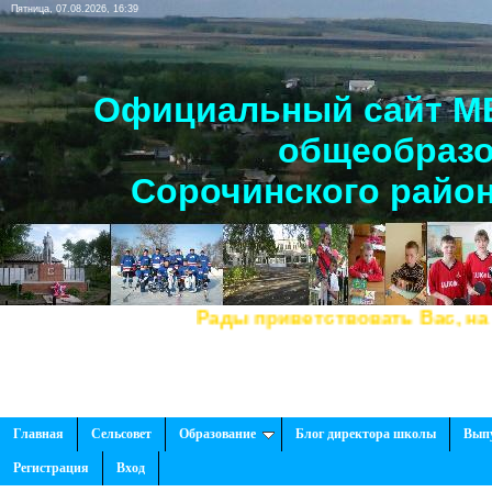
Пятница, 07.08.2026, 16:39
Официальный сайт МБ
общеобразо
Сорочинского район
Рады приветствовать Вас, на нашем сайте
Главная
Сельсовет
Образование
Блог директора школы
Вып
Регистрация
Вход