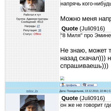
напрячь кого-нибуд
Работал я тут
Можно меня напр
Группа: Администраторы
Сообщений:
4513
Награды:
27
Quote
(
Juli0916
)
Репутация:
38
"8 Миля" про Эмине
Статус:
Offline
Не знаю, может т
назад скачал))) 
спрашиваешь)))
milov_2v
Дата: Понедельник, 13.12.2010, 22:46 |
Quote
(
Juli0916
)
он же не говорит г