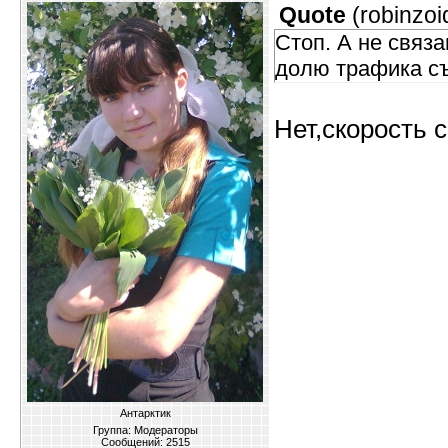
Quote
(
robinzoi
Стоп. А не связа
долю трафика съ
Нет,скорость с
Антарктик
Группа: Модераторы
Сообщений:
2515