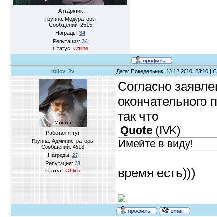
Антарктик
Группа: Модераторы
Сообщений:
2515
Награды:
34
Репутация:
34
Статус:
Offline
milov_2v
Дата: Понедельник, 13.12.2010, 23:10 |
Согласно заявле
окончательного 
так что
Quote
(
IVK
)
Работал я тут
Имейте в виду!
Группа: Администраторы
Сообщений:
4513
Награды:
27
Репутация:
38
время есть)))
Статус:
Offline