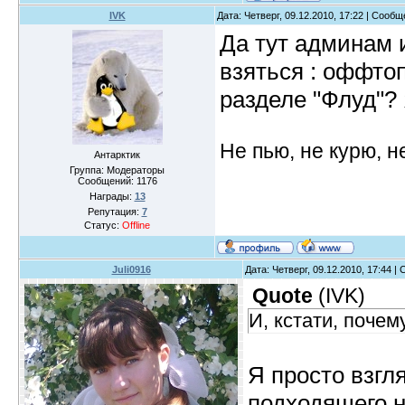
IVK
Дата: Четверг, 09.12.2010, 17:22 | Сооб
Да тут админам 
взяться : оффтоп
разделе "Флуд"?
Не пью, не курю, 
Антарктик
Группа: Модераторы
Сообщений:
1176
Награды:
13
Репутация:
7
Статус:
Offline
Juli0916
Дата: Четверг, 09.12.2010, 17:44 
Quote
(
IVK
)
И, кстати, почем
Я просто взгл
подходящего н