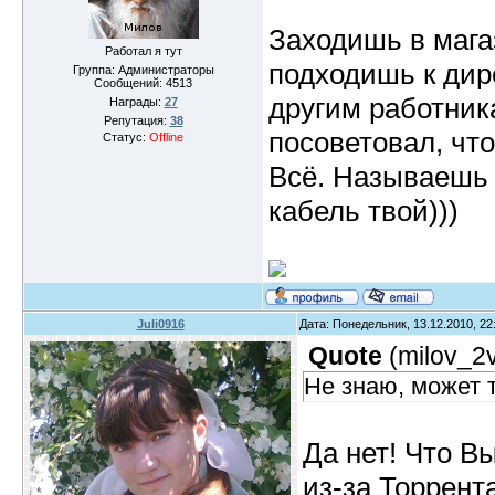
Заходишь в магаз
Работал я тут
подходишь к дир
Группа: Администраторы
Сообщений:
4513
другим работника
Награды:
27
Репутация:
38
посоветовал, чт
Статус:
Offline
Всё. Называешь 
кабель твой)))
Juli0916
Дата: Понедельник, 13.12.2010, 2
Quote
(
milov_2
Не знаю, может 
Да нет! Что Вы
из-за Торрент