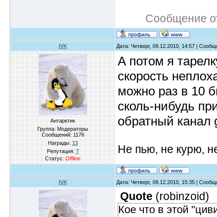
Сообщение о
IVK
Дата: Четверг, 09.12.2010, 14:57 | Сооб
А потом я тарелк
скорость неплох
можно раз в 10 б
сколь-нибудь пр
обратный канал 
Антарктик
Группа: Модераторы
Сообщений:
1176
Награды:
13
Не пью, не курю, 
Репутация:
7
Статус:
Offline
IVK
Дата: Четверг, 09.12.2010, 15:35 | Сооб
Quote
(
robinzoid
)
Кое что в этой "ци