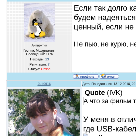
Если так долго к
будем надеяться
ценный, если не
Не пью, не курю, 
Антарктик
Группа: Модераторы
Сообщений:
1176
Награды:
13
Репутация:
7
Статус:
Offline
Juli0916
Дата: Понедельник, 13.12.2010, 2
Quote
(
IVK
)
А что за фильм 
У меня в отлич
где USB-кабел