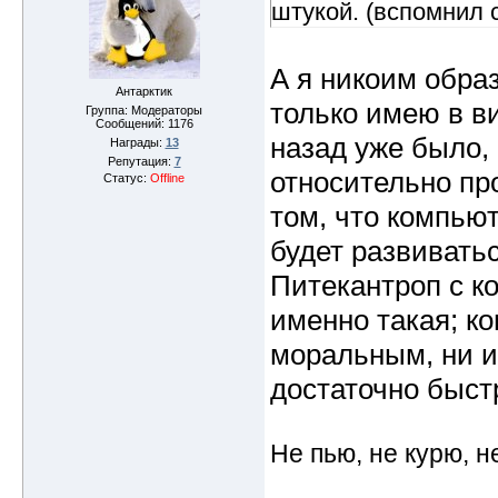
штукой. (вспомнил с
А я никоим обра
Антарктик
только имею в ви
Группа: Модераторы
Сообщений:
1176
назад уже было
Награды:
13
Репутация:
7
относительно пр
Статус:
Offline
том, что компью
будет развивать
Питекантроп с к
именно такая; к
моральным, ни 
достаточно быст
Не пью, не курю, 