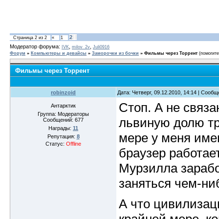
2
Страница
2
из
2
«
1
Модератор форума:
,
,
IVK
milov_2v
Juli0916
Форум
»
Компьютеры и девайсы
»
Заморочки из бочки
»
Фильмы через Торрент
(помогите
Фильмы через Торрент
robinzoid
Дата: Четверг, 09.12.2010, 14:14 | Сооб
Стоп. А не связа
Антарктик
Группа: Модераторы
львиную долю тр
Сообщений:
677
Награды:
11
мере у меня имен
Репутация:
8
Статус:
Offline
браузер работает
Мурзилла заработ
заняться чем-ниб
А что цивилизаци