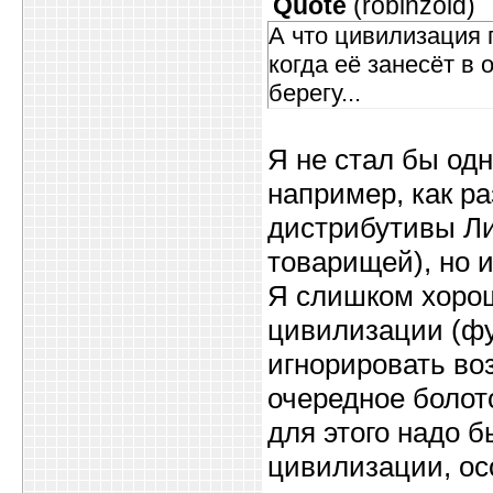
Quote
(
robinzoid
)
А что цивилизация 
когда её занесёт в 
берегу...
Я не стал бы одн
например, как ра
дистрибутивы Ли
товарищей), но 
Я слишком хоро
цивилизации (фу
игнорировать воз
очередное болото
для этого надо 
цивилизации, о