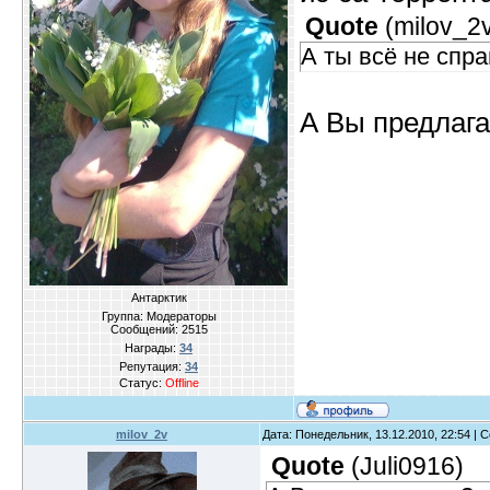
Quote
(
milov_2
А ты всё не спр
А Вы предлаг
Антарктик
Группа: Модераторы
Сообщений:
2515
Награды:
34
Репутация:
34
Статус:
Offline
milov_2v
Дата: Понедельник, 13.12.2010, 22:54 |
Quote
(
Juli0916
)