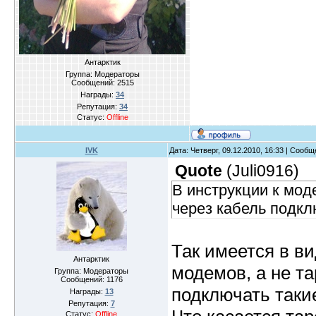
Антарктик
Группа: Модераторы
Сообщений:
2515
Награды:
34
Репутация:
34
Статус:
Offline
IVK
Дата: Четверг, 09.12.2010, 16:33 | Сооб
Quote
(
Juli0916
)
В инструкции к мод
через кабель подкл
Так имеется в в
Антарктик
модемов, а не т
Группа: Модераторы
Сообщений:
1176
подключать такие
Награды:
13
Репутация:
7
Статус:
Offline