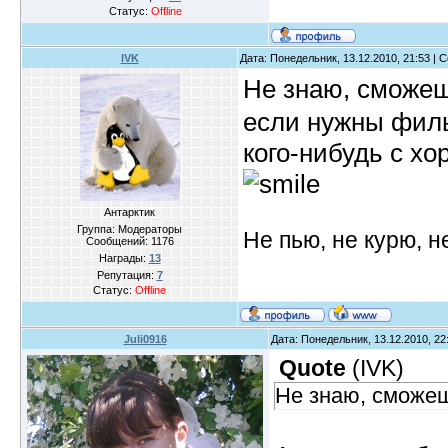
Статус:
Offline
IVK
Дата: Понедельник, 13.12.2010, 21:53 |
Не знаю, сможе
если нужны филь
кого-нибудь с х
Антарктик
Группа: Модераторы
Не пью, не курю, 
Сообщений:
1176
Награды:
13
Репутация:
7
Статус:
Offline
Juli0916
Дата: Понедельник, 13.12.2010, 2
Quote
(
IVK
)
Не знаю, сможеш