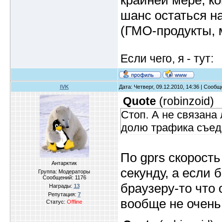
крайней мере, ко
шанс остаться на 
(ГМО-продукты, 
Если чего, я - тут:
IVK
Дата: Четверг, 09.12.2010, 14:36 | Сооб
Quote
(
robinzoid
)
Стоп. А не связана 
долю трафика съед
По gprs скорость
Антарктик
секунду, а если 
Группа: Модераторы
Сообщений:
1176
браузеру-то что 
Награды:
13
Репутация:
7
вообще не очень
Статус:
Offline