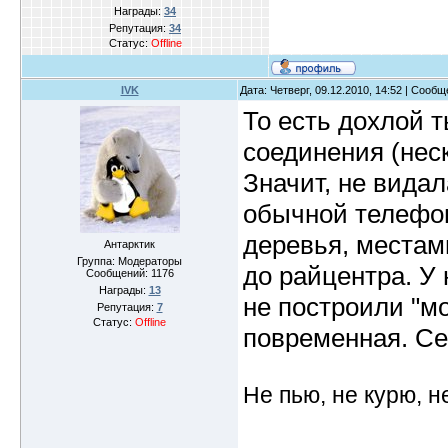
Награды:
34
Репутация:
34
Статус:
Offline
IVK
Дата: Четверг, 09.12.2010, 14:52 | Сооб
То есть дохлой 
соединения (неск
Значит, не вида
обычной телефон
деревья, местами
Антарктик
Группа: Модераторы
до райцентра. У 
Сообщений:
1176
Награды:
13
не построили "м
Репутация:
7
Статус:
Offline
повременная. Се
Не пью, не курю, 