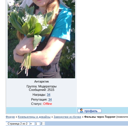
Антарктик
Группа: Модераторы
Сообщений:
2515
Награды:
34
Репутация:
34
Статус:
Offline
Форум
»
Компьютеры и девайсы
»
Заморочки из бочки
»
Фильмы через Торрент
(помогите
2
Страница
2
из
2
«
1