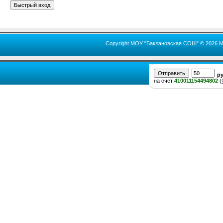
Copyright МОУ "Баклановская СОШ" © 2026 М
р
на счет
410011154494802
(