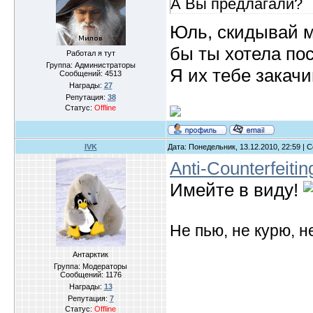
А Вы предлагали?
Юль, скидывай м
бы ты хотела пос
Работал я тут
Группа: Администраторы
Я их тебе закачи
Сообщений:
4513
Награды:
27
Репутация:
38
Статус:
Offline
IVK
Дата: Понедельник, 13.12.2010, 22:59 |
Anti-Counterfeit
Имейте в виду!
Не пью, не курю, 
Антарктик
Группа: Модераторы
Сообщений:
1176
Награды:
13
Репутация:
7
Статус:
Offline