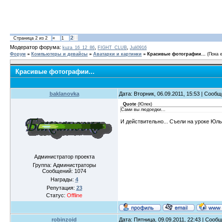
2
Страница
2
из
2
«
1
Модератор форума:
,
,
kuza_16_12_86
FIGHT_CLUB
Juli0916
Форум
»
Компьютеры и девайсы
»
Аватарки и картинки
»
Красивые фотографии...
(Пока 
Красивые фотографии...
baklanovka
Дата: Вторник, 06.09.2011, 15:53 | Сооб
Quote
(
Юлек
)
Сами вы людоедки...
И действительно... Съели на уроке Юльк
Администратор проекта
Группа: Администраторы
Сообщений:
1074
Награды:
4
Репутация:
23
Статус:
Offline
robinzoid
Дата: Пятница, 09.09.2011, 22:43 | Сооб