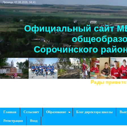
Пятница, 07.08.2026, 04:41
Официальный сайт МБ
общеобразо
Сорочинского район
Рады приветство
Главная
Сельсовет
Образование
Блог директора школы
Вып
Регистрация
Вход