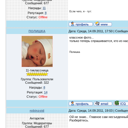
Сообщений:
677
Награды:
11
Если чего, я - тут:
Репутация:
8
Статус:
Offline
ПОЛИШКА
Дата: Среда, 14.09.2011, 17:50 | Сообще
классное фото...
только теперь спрашивается, кто из на
Полишка
11-тиклассница
Группа: Пользователи
Сообщений:
322
Награды:
8
Репутация:
14
Статус:
Offline
robinzoid
Дата: Среда, 14.09.2011, 19:03 | Сообще
Ой не знаю... Главное сам несъеденный 
Антарктик
Разберётесь.
Группа: Модераторы
Сообщений:
677