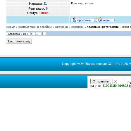
Награды:
11
Если чего, я - тут:
Репутация:
8
Статус:
Offline
Форум
»
Компьютеры и девайсы
»
Аватарки и картинки
»
Красивые фотографии...
(Пока 
2
Страница
2
из
2
«
1
Copyright МОУ "Баклановская СОШ" © 2026 М
р
на счет
410011154494802
(