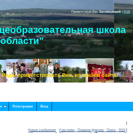
Приветствую Вас
Заглянувший
|
RSS
щеобразовательная школа
 области"
приветствовать Вас, на нашем сайте!
м
Регистрация
Вход
[
Новые сообщения
·
Участники
·
Правила форума
·
Поиск
·
RSS
]