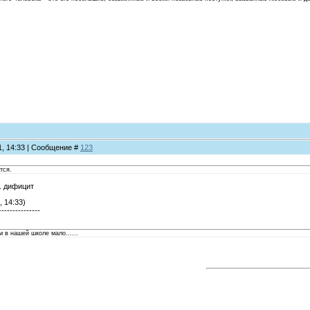
11, 14:33 | Сообщение #
123
тся.
.. дифицит
, 14:33)
---------------
 в нашей школе мало......