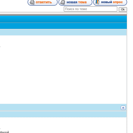
обротой.