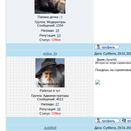
Папина дочка ;-)
Группа: Модераторы
Сообщений:
1334
Награды:
18
Репутация:
53
Статус:
Offline
milov_2v
Дата: Суббота, 29.01.20
Quote
(
ЗуевАВ
)
Интересно когда саривнова
Поедешь на соревнова
Работал я тут
Группа: Администраторы
Сообщений:
4513
Награды:
27
Репутация:
38
Статус:
Offline
Juli0916
Дата: Суббота, 29.01.20