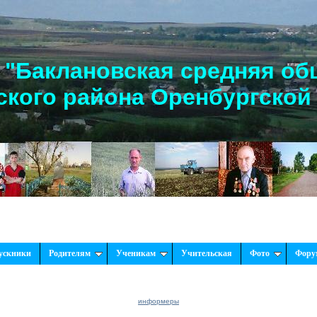
"Баклановская средняя об
кого района Оренбургской
Рады 
ускники
Родителям
Ученикам
Учительская
Фото
Фору
информеры