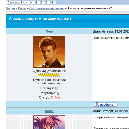
4
Страница
4
из
4
«
1
2
3
Форум
»
Спорт
»
Спортивная жизнь школы
»
А школа спортом не занимается?
А школа спортом не занимается?
Петя
Дата: Четверг, 13.01.20
Кто сказал что не зани
Одиннадцатиклассник
Группа: Пользователи
Сообщений:
49
Награды:
10
Репутация:
5
Статус:
Offline
Юлек
Дата: Четверг, 13.01.20
спортсменов с каждым г
Лучшая часть жизни правед