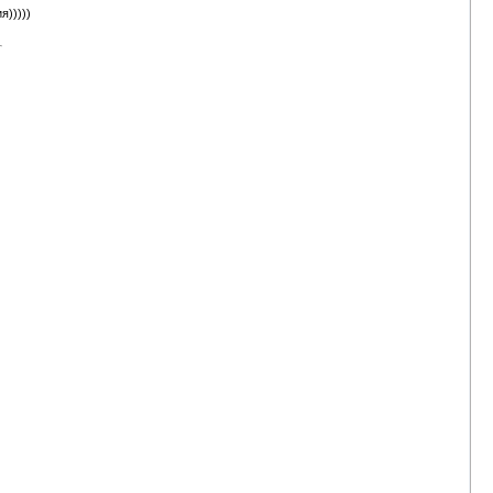
)))))