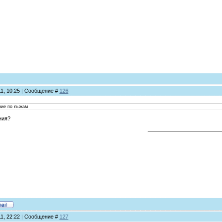
11, 10:25 | Сообщение #
126
ние по лыжам
ния?
11, 22:22 | Сообщение #
127