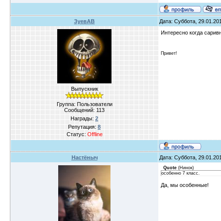
ЗуевАВ
Дата: Суббота, 29.01.20
Интересно когда сари
Привет!
Выпускник
Группа: Пользователи
Сообщений:
113
Награды:
2
Репутация:
8
Статус:
Offline
Настёныч
Дата: Суббота, 29.01.20
Quote
(
Нинок
)
особенно 7 класс.
Да, мы особенные!