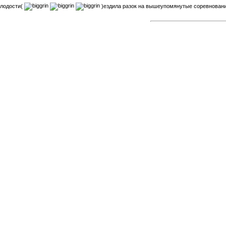
олодости(
)ездила разок на вышеупомянутые соревнования