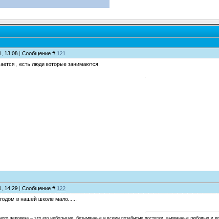
11, 13:08 | Сообщение #
121
мается , есть люди которые занимаются.
11, 14:29 | Сообщение #
122
одом в нашей школе мало......
ного человека – это его небольшие, безымянные и всеми позабытые поступки, вызванные любовью и д