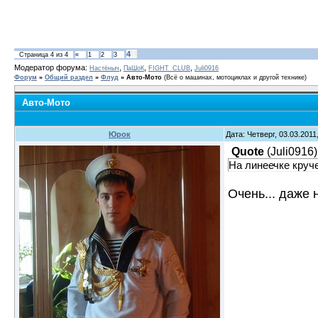
4
Страница
4
из
4
«
1
2
3
Модератор форума:
,
,
,
Настёныч
ПаШоК
FIGHT_CLUB
Juli0916
Форум
»
Общий раздел
»
Флуд
»
Авто-Мото
(Всё о машинах, мотоциклах и другой технике)
Авто-Мото
Юрок
Дата: Четверг, 03.03.201
Quote
(
Juli0916
)
На линеечке круче
Очень... даже 