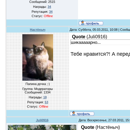
Сообщений:
2515
Награды:
34
Репутация:
34
Статус:
Offline
Настёныч
Дата: Суббота, 05.03.2011, 10:08 | Сооб
Quote
(
Juli0916
)
шикааааарно...
Тебе нравится?! А пере
Папина дочка ;-)
Группа: Модераторы
Сообщений:
1334
Награды:
18
Репутация:
53
Статус:
Offline
Juli0916
Дата: Воскресенье, 27.03.2011, 15
Quote
(
Настёныч
)