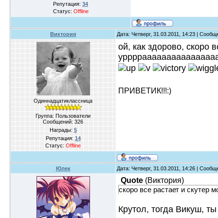
Репутация:
34
Статус:
Offline
Виктория
Дата: Четверг, 31.03.2011, 14:23 | Сооб
ой, как здорово, скоро 
уррррааааааааааааааа
ПРИВЕТИК!!!:)
Одиннадцатиклассница
Группа: Пользователи
Сообщений:
326
Награды:
5
Репутация:
14
Статус:
Offline
Юлек
Дата: Четверг, 31.03.2011, 14:26 | Сооб
Quote
(
Виктория
)
скоро все растает и скутер м
Крутол, тогда Викуш, ты