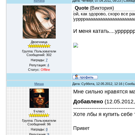
натаха
Дата: Четверг, 07.04.2011, 09:23 | Сооб
Quote
(
Виктория
)
ой, как здорово, скоро все р
урррраааааааааааааааааааа
И меня катать....уррр
Двоечница
Группа: Пользователи
Сообщений:
302
Награды:
7
Репутация:
4
Статус:
Offline
Миша
Дата: Суббота, 12.05.2012, 12:16 | Соо
Мне сильно нравятся м
Добавлено
(12.05.2012,
----------------------------------
9 класс
Хоте лбы я купить себе 
Группа: Пользователи
Сообщений:
96
Привет
Награды:
0
Репутация:
9