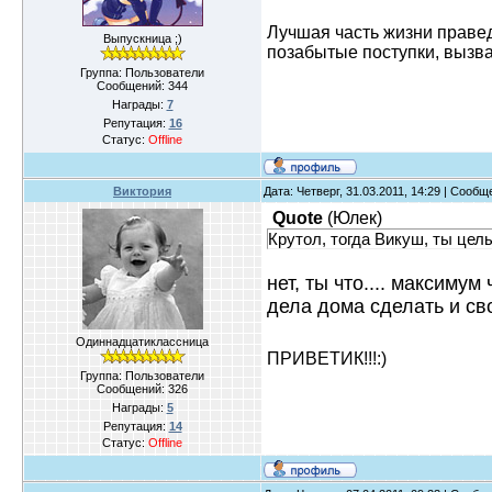
Лучшая часть жизни правед
Выпускница ;)
позабытые поступки, вызв
Группа: Пользователи
Сообщений:
344
Награды:
7
Репутация:
16
Статус:
Offline
Виктория
Дата: Четверг, 31.03.2011, 14:29 | Сооб
Quote
(
Юлек
)
Крутол, тогда Викуш, ты цел
нет, ты что.... максимум
дела дома сделать и сво
Одиннадцатиклассница
ПРИВЕТИК!!!:)
Группа: Пользователи
Сообщений:
326
Награды:
5
Репутация:
14
Статус:
Offline