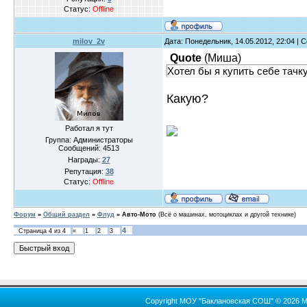
Статус:
Offline
milov_2v
Дата: Понедельник, 14.05.2012, 22:04 |
Quote
(
Миша
)
Хотел бы я купить себе тачку
Какую?
Работал я тут
Группа: Администраторы
Сообщений:
4513
Награды:
27
Репутация:
38
Статус:
Offline
Форум
»
Общий раздел
»
Флуд
»
Авто-Мото
(Всё о машинах, мотоциклах и другой технике)
4
Страница
4
из
4
«
1
2
3
Copyright МОУ "Баклановская СОШ" © 2026 М