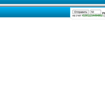
р
на счет
410011154494802
(