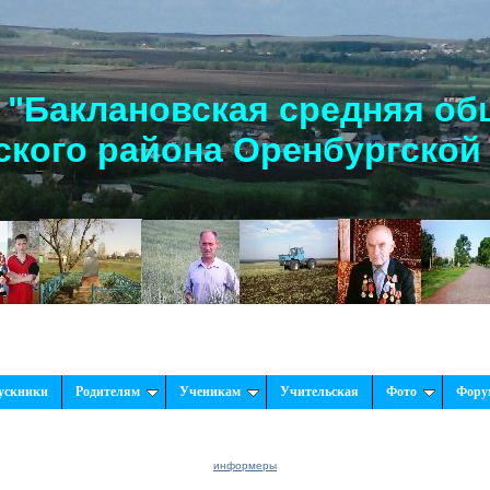
"Баклановская средняя об
кого района Оренбургской
ускники
Родителям
Ученикам
Учительская
Фото
Фору
информеры