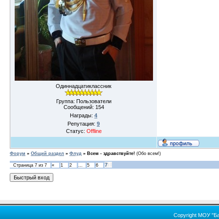
Одиннадцатиклассник
Группа: Пользователи
Сообщений:
154
Награды:
4
Репутация:
9
Статус:
Offline
Форум
»
Общий раздел
»
Флуд
»
Всем - здравствуйте!
(Обо всем!)
7
Страница
7
из
7
«
1
2
…
5
6
Copyright МОУ "Б