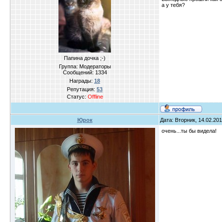
а у тебя?
Папина дочка ;-)
Группа: Модераторы
Сообщений:
1334
Награды:
18
Репутация:
53
Статус:
Offline
Юрок
Дата: Вторник, 14.02.20
очень...ты бы видела!