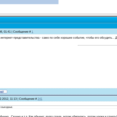
08, 01:41 | Сообщение #
1
интернет-представительства - само по себе хорошее событие, чтобы его обсудить... Д
2.2012, 11:13 | Сообщение #
241
и выходные.
ычно. .Скучно и т.д. Как обычно: долго спала, аотом убиралась, потом уроки и спаать)