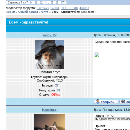
7
Страница
7
из
7
«
1
2
…
5
6
Модератор форума:
,
,
,
Настёныч
ПаШоК
FIGHT_CLUB
Juli0916
Форум
»
Общий раздел
»
Флуд
»
Всем - здравствуйте!
(Обо всем!)
Всем - здравствуйте!
milov_2v
Дата: Пятница, 05.09.20
Создание собственного 
Работал я тут
Группа: Администраторы
Сообщений:
4513
Награды:
27
Репутация:
38
Статус:
Offline
Настёныч
Дата: Понедельник, 13.0
Quote
(
РИТА
)
Ну здравствуете как прошл
Привет!
Выходные прошли как об