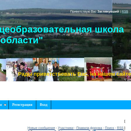
Приветствую Вас
Заглянувший
|
RSS
щеобразовательная школа
 области"
Рады приветствовать Вас, на нашем сайте!
м
Регистрация
Вход
[
Новые сообщения
·
Участники
·
Правила форума
·
Поиск
·
RSS
]