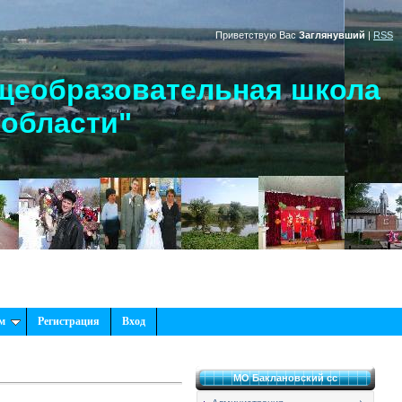
Приветствую Вас
Заглянувший
|
RSS
щеобразовательная школа
 области"
м
Регистрация
Вход
МО Баклановский сс