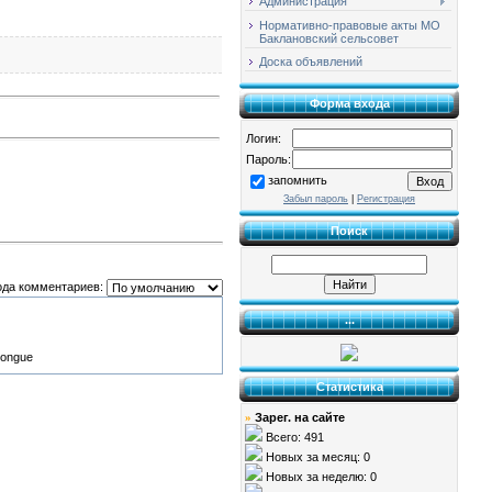
Администрация
Нормативно-правовые акты МО
Баклановский сельсовет
Доска объявлений
Форма входа
Логин:
Пароль:
запомнить
Забыл пароль
|
Регистрация
Поиск
ода комментариев:
...
Статистика
Зарег. на сайте
»
Всего: 491
Новых за месяц: 0
Новых за неделю: 0