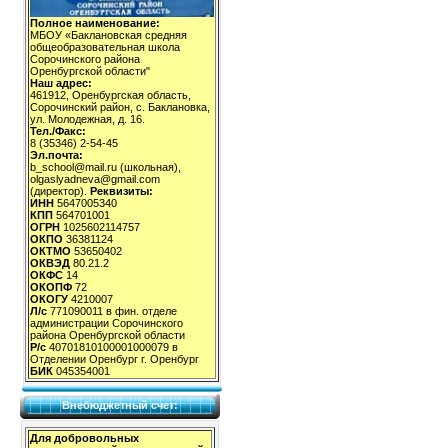
Полное наименование:
МБОУ «Баклановская средняя
общеобразовательная школа
Сорочинского района
Оренбургской области"
Наш адрес:
461912, Оренбургская область,
Сорочинский район, с. Баклановка,
ул. Молодежная, д. 16.
Тел./Факс:
8 (35346) 2-54-45
Эл.почта:
b_school@mail.ru (школьная),
olgaslyadneva@gmail.com
(директор).
Реквизиты:
ИНН
5647005340
КПП
564701001
ОГРН
1025602114757
ОКПО
36381124
ОКТМО
53650402
ОКВЭД
80.21.2
ОКФС
14
ОКОПФ
72
ОКОГУ
4210007
Л/с
771090011 в фин. отделе
администрации Сорочинского
района Оренбургской области
Р/с
40701810100001000079 в
Отделении Оренбург г. Оренбург
БИК
045354001
Внебюджетный счет:
Для добровольных