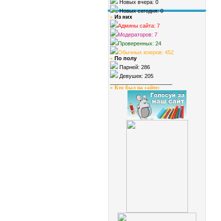
Новых вчера: 0
Новых сегодня: 0
Из них
»
Админы сайта: 7
Модераторов: 7
Проверенных: 24
Обычных юзеров: 452
По полу
»
Парней: 286
Девушек: 205
_____________________
»
Кто был на сайте
: