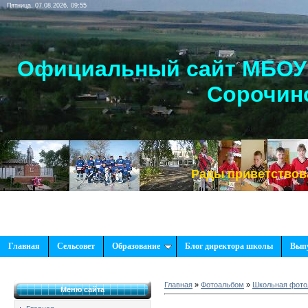
Пятница, 07.08.2026, 09:55
Официальный сайт МБОУ 
Сорочинс
Рады приветствовать Вас
Главная
Сельсовет
Образование
Блог директора школы
Вып
Главная
»
Фотоальбом
»
Школьная фотол
Меню сайта