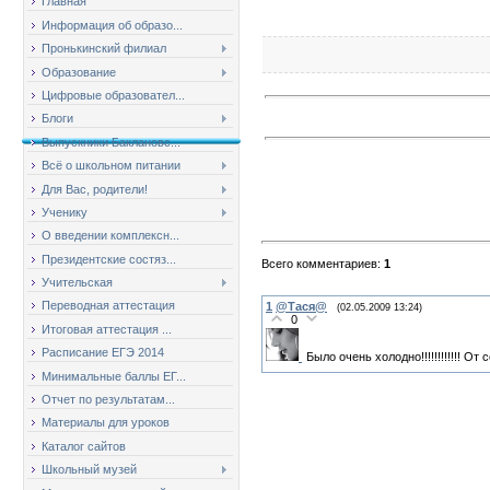
Главная
Информация об образо...
Пронькинский филиал
Образование
Цифровые образовател...
Блоги
Выпускники Баклановс...
Всё о школьном питании
Для Вас, родители!
Ученику
О введении комплексн...
Президентские состяз...
Всего комментариев
:
1
Учительская
Переводная аттестация
1
@Тася@
(02.05.2009 13:24)
0
Итоговая аттестация ...
Расписание ЕГЭ 2014
Было очень холодно!!!!!!!!!!!! От 
Минимальные баллы ЕГ...
Отчет по результатам...
Материалы для уроков
Каталог сайтов
Школьный музей