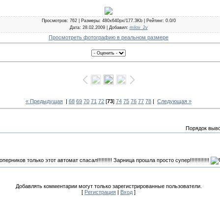
Просмотров
: 762 |
Размеры
: 480x640px/177.3Kb |
Рейтинг
: 0.0/0
Дата
: 28.02.2009 |
Добавил
:
milov_2v
Просмотреть фотографию в реальном размере
« Предыдущая
|
68
69
70
71
72
[
73
]
74
75
76
77
78
|
Следующая »
Порядок выв
соперников только этот автомат спасал!!!!!!!!!! Зарница прошла просто супер!!!!!!!!!!!!!
Добавлять комментарии могут только зарегистрированные пользователи.
[
Регистрация
|
Вход
]