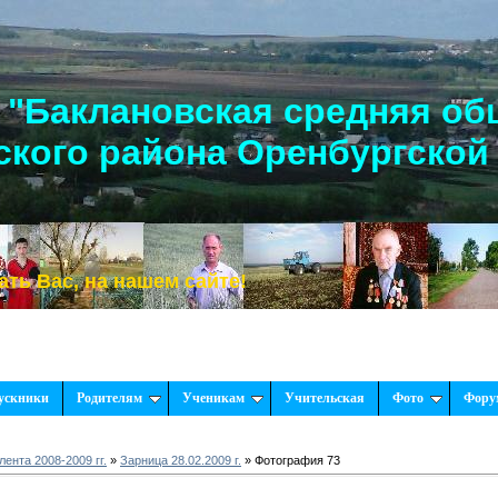
"Баклановская средняя об
кого района Оренбургской
, на нашем сайте!
ускники
Родителям
Ученикам
Учительская
Фото
Фору
ента 2008-2009 гг.
»
Зарница 28.02.2009 г.
» Фотография 73