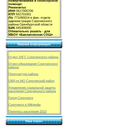
пожертвований и спонсорской
помощи:
Реквизиты:
ИНН
5617005706
КПП
561701001
Л/с
771090014 в фин. отделе
администрации Сорочинского
района Оренбургской области
БИК
045308000
Обязательно указать - для
МБОУ «Баклановская СОШ»
Важная информация
Отдел ЗАГС Сорочинского района
Отдел образования Сорочинского
района
Прокуратура района
ОВД по МО Сорочинский район
Управление социальной защиты
населения Сорочинского района
Город Сорочинск
Сорочинск в Wikipedia
Перепись населения 2010
Наш опрос