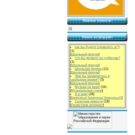
Важные новости:
Новое на форуме:
как вы будите справлять нг?)
(1)
[
Школьный форум
]
что вы делаете по субботам?
(1)
[
Школьный форум
]
Школьная форма
(12)
[
Школьный форум
]
Чем вы занимаетесь в
свободное время?
(3)
[
Школьный форум
]
Музыка на века!
(34)
[
Музыкальные стили
]
Я и мир!
(28)
[
Конкурсы! Конкурсы! Конкурсы!!!
]
Сельские новости
(18)
[
Полистаем интернет
]