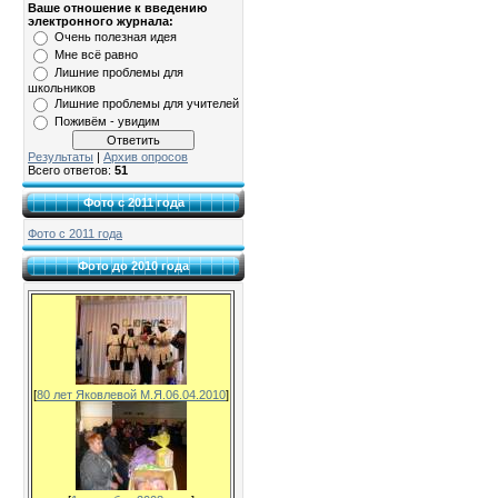
Ваше отношение к введению
электронного журнала:
Очень полезная идея
Мне всё равно
Лишние проблемы для
школьников
Лишние проблемы для учителей
Поживём - увидим
Результаты
|
Архив опросов
Всего ответов:
51
Фото с 2011 года
Фото с 2011 года
Фото до 2010 года
[
80 лет Яковлевой М.Я.06.04.2010
]