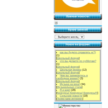
Важные новости:
Архив записей
Новое на форуме:
как вы будите справлять нг?)
(1)
[
Школьный форум
]
что вы делаете по субботам?
(1)
[
Школьный форум
]
Школьная форма
(12)
[
Школьный форум
]
Чем вы занимаетесь в
свободное время?
(3)
[
Школьный форум
]
Музыка на века!
(34)
[
Музыкальные стили
]
Я и мир!
(28)
[
Конкурсы! Конкурсы! Конкурсы!!!
]
Сельские новости
(18)
[
Полистаем интернет
]