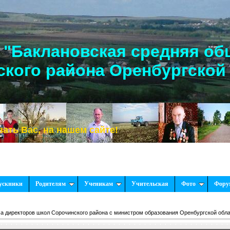
"Баклановская средняя об
кого района Оренбургской
ас, на нашем сайте!
ускники
Родителям
Ученикам
Учительская
Фото
Фору
а директоров школ Сорочинского района с министром образования Оренбургской обл