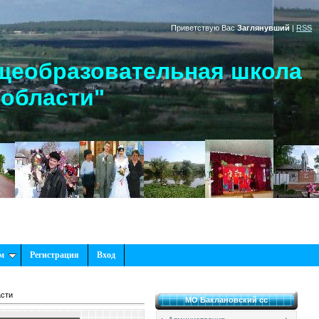
Приветствую Вас
Заглянувший
|
RSS
щеобразовательная школа
 области"
м
Регистрация
Вход
асти
МО Баклановский сс