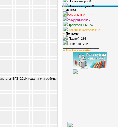
Новых вчера: 0
Новых сегодня: 0
Из них
»
Админы сайта: 7
Модераторов: 7
Проверенных: 24
Обычных юзеров: 452
По полу
»
Парней: 286
Девушек: 205
_____________________
»
Кто был на сайте
:
льтаты ЕГЭ 2010 года, итоги работы