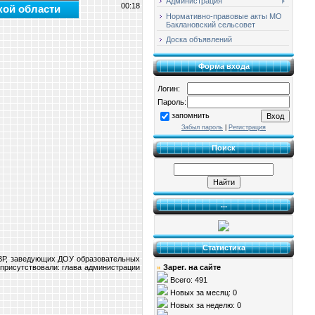
Администрация
00:18
кой области
Нормативно-правовые акты МО
Баклановский сельсовет
Доска объявлений
Форма входа
Логин:
Пароль:
запомнить
Забыл пароль
|
Регистрация
Поиск
...
Статистика
 УВР, заведующих ДОУ образовательных
присутствовали: глава администрации
Зарег. на сайте
»
Всего: 491
Новых за месяц: 0
Новых за неделю: 0