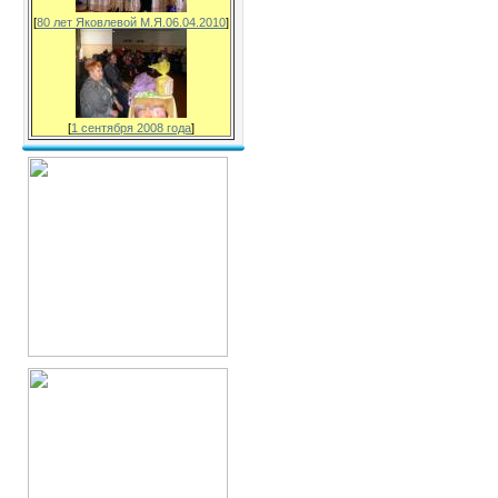
[
80 лет Яковлевой М.Я.06.04.2010
]
[
1 сентября 2008 года
]