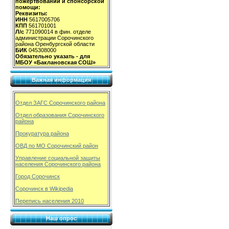
пожертвований и спонсорской
помощи:
Реквизиты:
ИНН
5617005706
КПП
561701001
Л/с
771090014 в фин. отделе
администрации Сорочинского
района Оренбургской области
БИК
045308000
Обязательно указать - для
МБОУ «Баклановская СОШ»
Важная информация
Отдел ЗАГС Сорочинского района
Отдел образования Сорочинского
района
Прокуратура района
ОВД по МО Сорочинский район
Управление социальной защиты
населения Сорочинского района
Город Сорочинск
Сорочинск в Wikipedia
Перепись населения 2010
Наш опрос