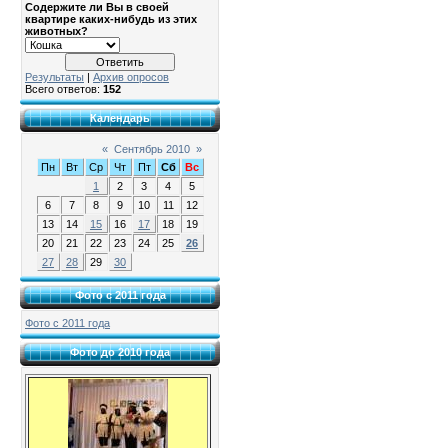
Содержите ли Вы в своей
квартире каких-нибудь из этих
животных?
Результаты
|
Архив опросов
Всего ответов:
152
Календарь
«
Сентябрь 2010
»
Пн
Вт
Ср
Чт
Пт
Сб
Вс
1
2
3
4
5
6
7
8
9
10
11
12
13
14
15
16
17
18
19
20
21
22
23
24
25
26
27
28
29
30
Фото с 2011 года
Фото с 2011 года
Фото до 2010 года