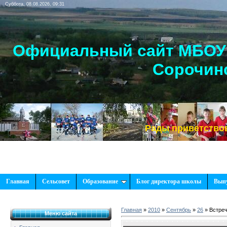
Суббота, 08.08.2026, 09:31
Официальный сайт МБОУ 
Сорочинс
Рады приветствовать В
Главная
Сельсовет
Образование
Блог директора школы
Вып
Главная
»
2010
»
Сентябрь
»
26
» Встреч
Меню сайта