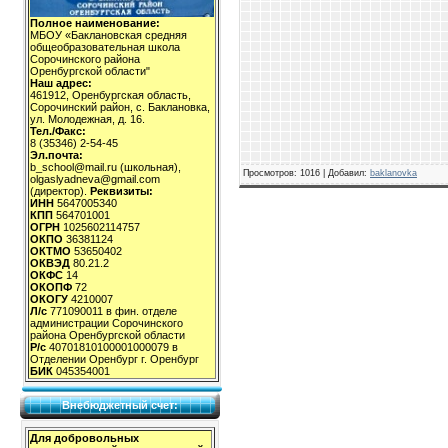
Полное наименование:
МБОУ «Баклановская средняя
общеобразовательная школа
Сорочинского района
Оренбургской области"
Наш адрес:
461912, Оренбургская область,
Сорочинский район, с. Баклановка,
ул. Молодежная, д. 16.
Тел./Факс:
8 (35346) 2-54-45
Эл.почта:
b_school@mail.ru (школьная),
Просмотров
: 1016 |
Добавил
:
baklanovka
olgaslyadneva@gmail.com
(директор).
Реквизиты:
ИНН
5647005340
КПП
564701001
ОГРН
1025602114757
ОКПО
36381124
ОКТМО
53650402
ОКВЭД
80.21.2
ОКФС
14
ОКОПФ
72
ОКОГУ
4210007
Л/с
771090011 в фин. отделе
администрации Сорочинского
района Оренбургской области
Р/с
40701810100001000079 в
Отделении Оренбург г. Оренбург
БИК
045354001
Внебюджетный счет:
Для добровольных