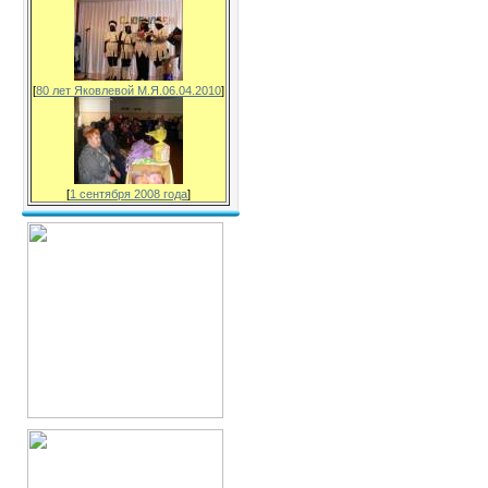
[
80 лет Яковлевой М.Я.06.04.2010
]
[
1 сентября 2008 года
]