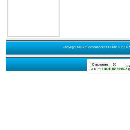
Copyright МОУ "Баклановская СОШ" © 2026 
р
на счет
410011154494802
(