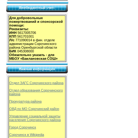
Внебюджетный счет:
Для добровольных
пожертвований и спонсорской
помощи:
Реквизиты:
ИНН
5617005706
КПП
561701001
Л/с
771090014 в фин. отделе
администрации Сорочинского
района Оренбургской области
БИК
045308000
Обязательно указать - для
МБОУ «Баклановская СОШ»
Важная информация
Отдел ЗАГС Сорочинского района
Отдел образования Сорочинского
района
Прокуратура района
ОВД по МО Сорочинский район
Управление социальной защиты
населения Сорочинского района
Город Сорочинск
Сорочинск в Wikipedia