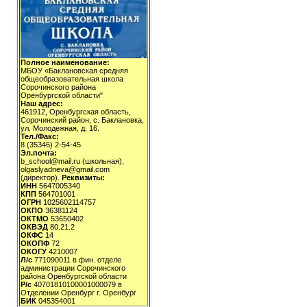
Полное наименование:
МБОУ «Баклановская средняя
общеобразовательная школа
Сорочинского района
Оренбургской области"
Наш адрес:
461912, Оренбургская область,
Сорочинский район, с. Баклановка,
ул. Молодежная, д. 16.
Тел./Факс:
8 (35346) 2-54-45
Эл.почта:
b_school@mail.ru (школьная),
olgaslyadneva@gmail.com
(директор).
Реквизиты:
ИНН
5647005340
КПП
564701001
ОГРН
1025602114757
ОКПО
36381124
ОКТМО
53650402
ОКВЭД
80.21.2
ОКФС
14
ОКОПФ
72
ОКОГУ
4210007
Л/с
771090011 в фин. отделе
администрации Сорочинского
района Оренбургской области
Р/с
40701810100001000079 в
Отделении Оренбург г. Оренбург
БИК
045354001