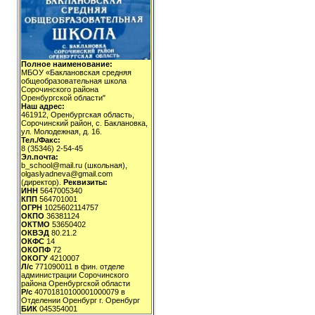
Полное наименование:
МБОУ «Баклановская средняя
общеобразовательная школа
Сорочинского района
Оренбургской области"
Наш адрес:
461912, Оренбургская область,
Сорочинский район, с. Баклановка,
ул. Молодежная, д. 16.
Тел./Факс:
8 (35346) 2-54-45
Эл.почта:
b_school@mail.ru (школьная),
olgaslyadneva@gmail.com
(директор).
Реквизиты:
ИНН
5647005340
КПП
564701001
ОГРН
1025602114757
ОКПО
36381124
ОКТМО
53650402
ОКВЭД
80.21.2
ОКФС
14
ОКОПФ
72
ОКОГУ
4210007
Л/с
771090011 в фин. отделе
администрации Сорочинского
района Оренбургской области
Р/с
40701810100001000079 в
Отделении Оренбург г. Оренбург
БИК
045354001