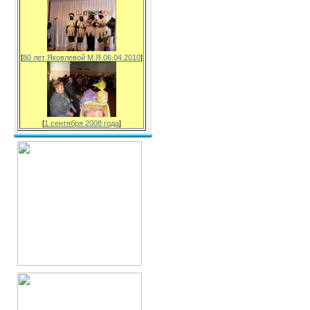
[
80 лет Яковлевой М.Я.06.04.2010
]
[
1 сентября 2008 года
]