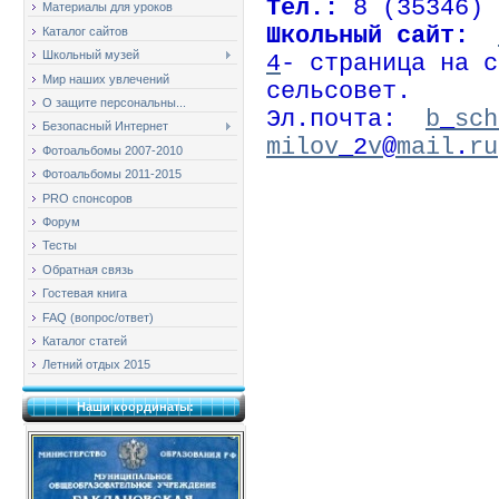
Тел.:
8 (35346) 
Материалы для уроков
Школьный сайт:
Каталог сайтов
Школьный музей
4
- страница на с
Мир наших увлечений
сельсовет.
О защите персональны...
Эл.почта:
b
_
sch
Безопасный Интернет
milov
_2
v
@
mail
.
ru
Фотоальбомы 2007-2010
Фотоальбомы 2011-2015
PRO спонсоров
Форум
Тесты
Обратная связь
Гостевая книга
FAQ (вопрос/ответ)
Каталог статей
Летний отдых 2015
Наши координаты: