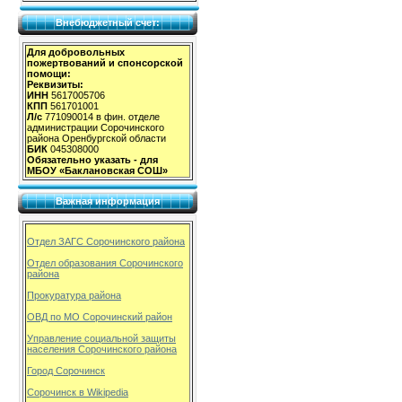
Внебюджетный счет:
Для добровольных
пожертвований и спонсорской
помощи:
Реквизиты:
ИНН
5617005706
КПП
561701001
Л/с
771090014 в фин. отделе
администрации Сорочинского
района Оренбургской области
БИК
045308000
Обязательно указать - для
МБОУ «Баклановская СОШ»
Важная информация
Отдел ЗАГС Сорочинского района
Отдел образования Сорочинского
района
Прокуратура района
ОВД по МО Сорочинский район
Управление социальной защиты
населения Сорочинского района
Город Сорочинск
Сорочинск в Wikipedia