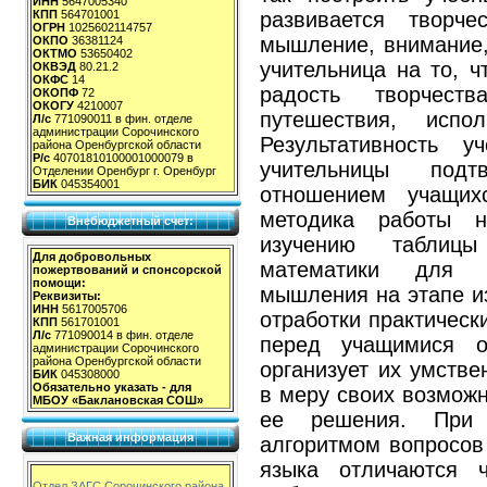
ИНН
5647005340
развивается творче
КПП
564701001
ОГРН
1025602114757
мышление, внимание,
ОКПО
36381124
ОКТМО
53650402
учительница на то, 
ОКВЭД
80.21.2
ОКФС
14
радость творчест
ОКОПФ
72
ОКОГУ
4210007
путешествия, испол
Л/с
771090011 в фин. отделе
администрации Сорочинского
Результативность у
района Оренбургской области
Р/с
40701810100001000079 в
учительницы подт
Отделении Оренбург г. Оренбург
БИК
045354001
отношением учащи
методика работы 
Внебюджетный счет:
изучению таблиц
Для добровольных
математики для р
пожертвований и спонсорской
помощи:
мышления на этапе и
Реквизиты:
ИНН
5617005706
отработки практическ
КПП
561701001
Л/с
771090014 в фин. отделе
перед учащимися о
администрации Сорочинского
района Оренбургской области
организует их умстве
БИК
045308000
Обязательно указать - для
в меру своих возможн
МБОУ «Баклановская СОШ»
ее решения. При 
Важная информация
алгоритмом вопросов 
языка отличаются ч
Отдел ЗАГС Сорочинского района