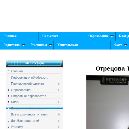
Главная
Сельсовет
Образование
Блог 
Родителям
Ученикам
Учительская
Фото
Меню сайта
Отрецова 
Главная
Информация об образо...
Пронькинский филиал
Образование
Цифровые образовател...
Блоги
Выпускники Баклановс...
Всё о школьном питании
Для Вас, родители!
Ученику