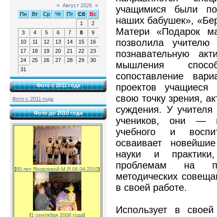
«
Август 2026
»
учащимися были по
Пн
Вт
Ср
Чт
Пт
Сб
Вс
наших бабушек», «Бер
1
2
Матери «Подарок ма
3
4
5
6
7
8
9
позволила учителю 
10
11
12
13
14
15
16
17
18
19
20
21
22
23
познавательную акт
24
25
26
27
28
29
30
мышления спосо
31
сопоставление вари
проектов учащиеся 
Фото с 2011 года
свою точку зрения, а
Фото с 2011 года
суждения. У учителя
Фото до 2010 года
учеников, они — н
учебного и воспи
осваивает новейшие
науки и практики
проблемам на пе
[
80 лет Яковлевой М.Я.06.04.2010
]
методических совещан
в своей работе.
Использует в своей
[
1 сентября 2008 года
]