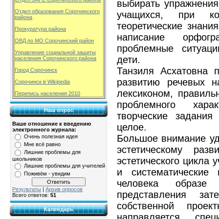
выбирать упражнения
Отдел образования Сорочинского
учащихся, при ко
района
теоретические знани
Прокуратура района
написание орфогр
ОВД по МО Сорочинский район
проблемные ситуаци
Управление социальной защиты
дети.
населения Сорочинского района
Танзиля Асхатовна 
Город Сорочинск
развитию речевых н
Сорочинск в Wikipedia
лексиконом, правил
Перепись населения 2010
проблемного хара
Наш опрос
творческие задания
Ваше отношение к введению
целое.
электронного журнала:
Большое внимание уд
Очень полезная идея
Мне всё равно
эстетическому раз
Лишние проблемы для
эстетического цикла 
школьников
Лишние проблемы для учителей
и систематические 
Поживём - увидим
человека образ
Результаты
|
Архив опросов
представления за
Всего ответов:
51
собственной проект
Календарь
направляется спе