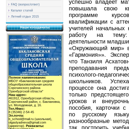
успешно владеет ма
FAQ (вопрос/ответ)
повышала свою к
Каталог статей
программе курс
Летний отдых 2015
квалификации с атте
учителей начальных 
Наши координаты:
работу на тему: 
деятельности младших
«Окружающий мир» в
«Гармония»». Экспер
что Танзиля Асхатов
преподавания пред
психолого-педаг
Полное наименование:
школьников. Успех
МБОУ «Баклановская средняя
общеобразовательная школа
процессе она достиг
Сорочинского района
Оренбургской области"
только предстоящег
Наш адрес:
461912, Оренбургская область,
уроков и внеурочн
Сорочинский район, с. Баклановка,
ул. Молодежная, д. 16.
пособия, карточки 
Тел./Факс:
8 (35346) 2-54-45
по русскому язык
Эл.почта:
b_school@mail.ru (школьная),
разнообразные мето
olgaslyadneva@gmail.com
(директор).
Реквизиты:
так построить учеб