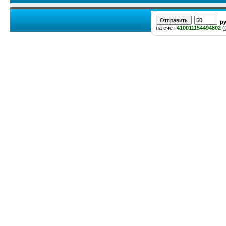
р
на счет
410011154494802
(