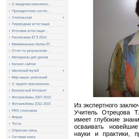
О введении комплексн...
Президентские состяз...
Учительская
Переводная аттестация
Итоговая аттестация ...
Расписание ЕГЭ 2014
Минимальные баллы ЕГ...
Отчет по результатам...
Материалы для уроков
Каталог сайтов
Школьный музей
Мир наших увлечений
О защите персональны...
Безопасный Интернет
Фотоальбомы 2007-2010
Из экспертного заклю
Фотоальбомы 2011-2015
PRO спонсоров
Учитель Отрецова Т
Форум
имеет глубокие знан
Тесты
осваивать новейшие
Обратная связь
науки и практики, 
Гостевая книга