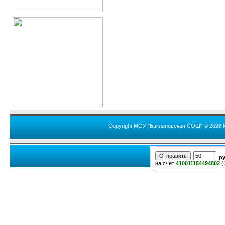
Copyright МОУ "Баклановская СОШ" © 2026 
р
на счет
410011154494802
(