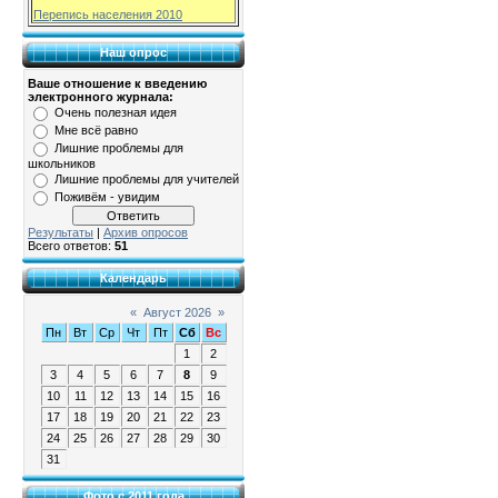
Перепись населения 2010
Наш опрос
Ваше отношение к введению
электронного журнала:
Очень полезная идея
Мне всё равно
Лишние проблемы для
школьников
Лишние проблемы для учителей
Поживём - увидим
Результаты
|
Архив опросов
Всего ответов:
51
Календарь
«
Август 2026
»
Пн
Вт
Ср
Чт
Пт
Сб
Вс
1
2
3
4
5
6
7
8
9
10
11
12
13
14
15
16
17
18
19
20
21
22
23
24
25
26
27
28
29
30
31
Фото с 2011 года