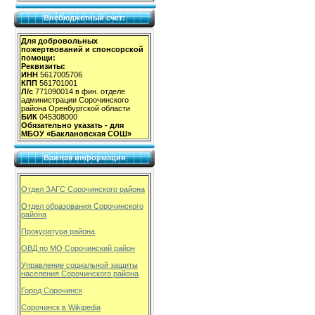
Внебюджетный счет:
Для добровольных
пожертвований и спонсорской
помощи:
Реквизиты:
ИНН
5617005706
КПП
561701001
Л/с
771090014 в фин. отделе
администрации Сорочинского
района Оренбургской области
БИК
045308000
Обязательно указать - для
МБОУ «Баклановская СОШ»
Важная информация
Отдел ЗАГС Сорочинского района
Отдел образования Сорочинского
района
Прокуратура района
ОВД по МО Сорочинский район
Управление социальной защиты
населения Сорочинского района
Город Сорочинск
Сорочинск в Wikipedia