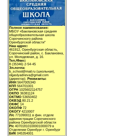
Полное наименование:
МБОУ «Баклановская средняя
общеобразовательная школа
Сорочинского района
Оренбургской области"
Наш адрес:
461912, Оренбургская область,
Сорочинский район, с. Баклановка,
ул. Молодежная, д. 16.
Тел./Факс:
8 (35346) 2-54-45
Эл.почта:
b_school@mail.ru (школьная),
olgaslyadneva@gmail.com
(директор).
Реквизиты:
ИНН
5647005340
КПП
564701001
ОГРН
1025602114757
ОКПО
36381124
ОКТМО
53650402
ОКВЭД
80.21.2
ОКФС
14
ОКОПФ
72
ОКОГУ
4210007
Л/с
771090011 в фин. отделе
администрации Сорочинского
района Оренбургской области
Р/с
40701810100001000079 в
Отделении Оренбург г. Оренбург
БИК
045354001