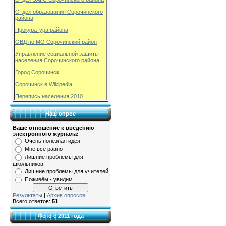
Отдел образования Сорочинского
района
Прокуратура района
ОВД по МО Сорочинский район
Управление социальной защиты
населения Сорочинского района
Город Сорочинск
Сорочинск в Wikipedia
Перепись населения 2010
Наш опрос
Ваше отношение к введению
электронного журнала:
Очень полезная идея
Мне всё равно
Лишние проблемы для
школьников
Лишние проблемы для учителей
Поживём - увидим
Результаты
|
Архив опросов
Всего ответов:
51
Фото с 2011 года