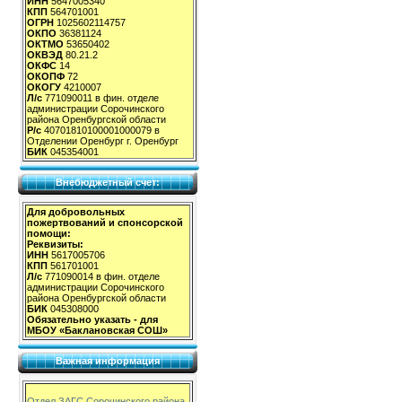
ИНН
5647005340
КПП
564701001
ОГРН
1025602114757
ОКПО
36381124
ОКТМО
53650402
ОКВЭД
80.21.2
ОКФС
14
ОКОПФ
72
ОКОГУ
4210007
Л/с
771090011 в фин. отделе
администрации Сорочинского
района Оренбургской области
Р/с
40701810100001000079 в
Отделении Оренбург г. Оренбург
БИК
045354001
Внебюджетный счет:
Для добровольных
пожертвований и спонсорской
помощи:
Реквизиты:
ИНН
5617005706
КПП
561701001
Л/с
771090014 в фин. отделе
администрации Сорочинского
района Оренбургской области
БИК
045308000
Обязательно указать - для
МБОУ «Баклановская СОШ»
Важная информация
Отдел ЗАГС Сорочинского района