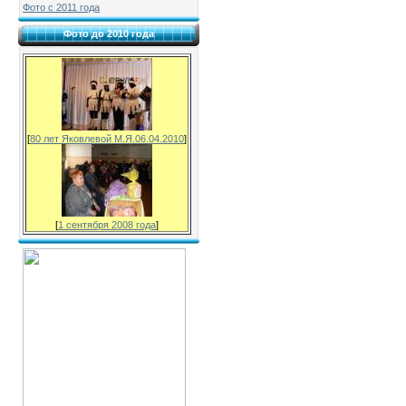
Фото с 2011 года
Фото до 2010 года
[
80 лет Яковлевой М.Я.06.04.2010
]
[
1 сентября 2008 года
]