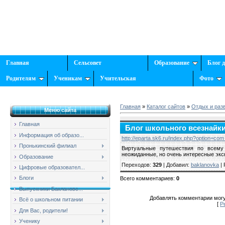
Главная
Сельсовет
Образование
Блог 
Родителям
Ученикам
Учительская
Фото
Главная
»
Каталог сайтов
»
Отдых и раз
Меню сайта
Главная
Блог школьного всезнайк
Информация об образо...
http://eparta.sk6.ru/index.php?option=c
Пронькинский филиал
Виртуальные путешествия по всему 
неожиданные, но очень интересные экс
Образование
Переходов
:
329
|
Добавил
:
baklanovka
|
Цифровые образовател...
Блоги
Всего комментариев
:
0
Выпускники Баклановс...
Добавлять комментарии могу
Всё о школьном питании
[
Р
Для Вас, родители!
Ученику