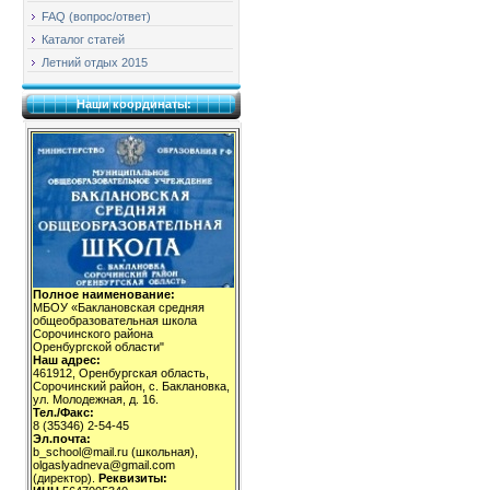
FAQ (вопрос/ответ)
Каталог статей
Летний отдых 2015
Наши координаты:
Полное наименование:
МБОУ «Баклановская средняя
общеобразовательная школа
Сорочинского района
Оренбургской области"
Наш адрес:
461912, Оренбургская область,
Сорочинский район, с. Баклановка,
ул. Молодежная, д. 16.
Тел./Факс:
8 (35346) 2-54-45
Эл.почта:
b_school@mail.ru (школьная),
olgaslyadneva@gmail.com
(директор).
Реквизиты: