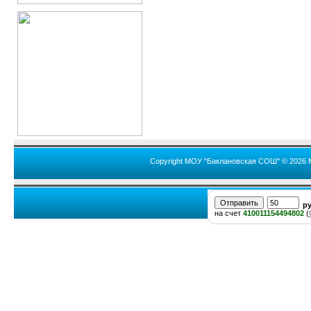
Copyright МОУ "Баклановская СОШ" © 2026 
р
на счет
410011154494802
(