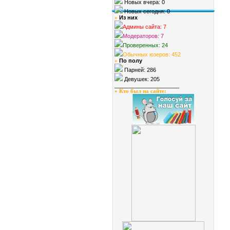
Новых вчера: 0
Новых сегодня: 0
Из них
»
Админы сайта: 7
Модераторов: 7
Проверенных: 24
Обычных юзеров: 452
По полу
»
Парней: 286
Девушек: 205
_____________________
»
Кто был на сайте
: