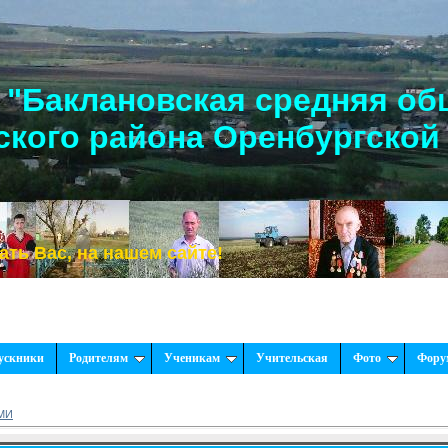
"Баклановская средняя об
кого района Оренбургской
, на нашем сайте!
ускники
Родителям
Ученикам
Учительская
Фото
Фору
СМИ