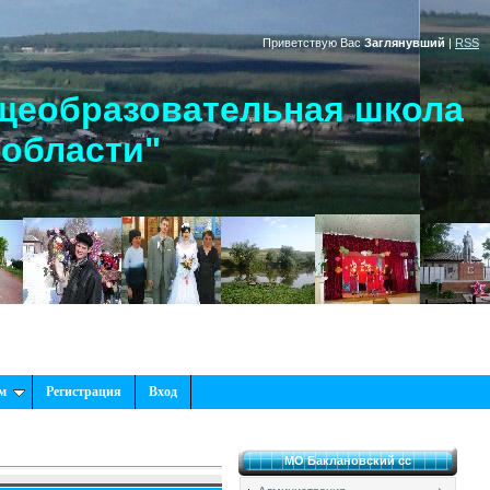
Приветствую Вас
Заглянувший
|
RSS
щеобразовательная школа
 области"
м
Регистрация
Вход
МО Баклановский сс