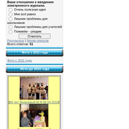
Ваше отношение к введению
электронного журнала:
Очень полезная идея
Мне всё равно
Лишние проблемы для
школьников
Лишние проблемы для учителей
Поживём - увидим
Результаты
|
Архив опросов
Всего ответов:
51
Фото с 2011 года
Фото с 2011 года
Фото до 2010 года
[
80 лет Яковлевой М.Я.06.04.2010
]