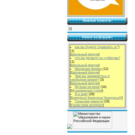
Важные новости:
Новое на форуме:
как вы будите справлять нг?)
(1)
[
Школьный форум
]
что вы делаете по субботам?
(1)
[
Школьный форум
]
Школьная форма
(12)
[
Школьный форум
]
Чем вы занимаетесь в
свободное время?
(3)
[
Школьный форум
]
Музыка на века!
(34)
[
Музыкальные стили
]
Я и мир!
(28)
[
Конкурсы! Конкурсы! Конкурсы!!!
]
Сельские новости
(18)
[
Полистаем интернет
]