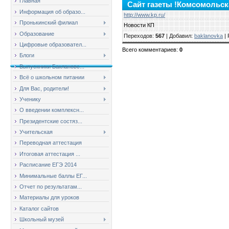
Главная
Сайт газеты !Комсомольск
Информация об образо...
http://www.kp.ru/
Пронькинский филиал
Новости КП
Образование
Переходов
:
567
|
Добавил
:
baklanovka
|
Цифровые образовател...
Всего комментариев
:
0
Блоги
Выпускники Баклановс...
Всё о школьном питании
Для Вас, родители!
Ученику
О введении комплексн...
Президентские состяз...
Учительская
Переводная аттестация
Итоговая аттестация ...
Расписание ЕГЭ 2014
Минимальные баллы ЕГ...
Отчет по результатам...
Материалы для уроков
Каталог сайтов
Школьный музей