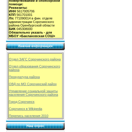
пожертвований и спонсорской
помощи:
Реквизиты:
ИНН
5617005706
КПП
561701001
Л/с
771090014 в фин. отделе
администрации Сорочинского
района Оренбургской области
БИК
045308000
Обязательно указать - для
МБОУ «Баклановская СОШ»
Важная информация
Отдел ЗАГС Сорочинского района
Отдел образования Сорочинского
района
Прокуратура района
ОВД по МО Сорочинский район
Управление социальной защиты
населения Сорочинского района
Город Сорочинск
Сорочинск в Wikipedia
Перепись населения 2010
Наш опрос