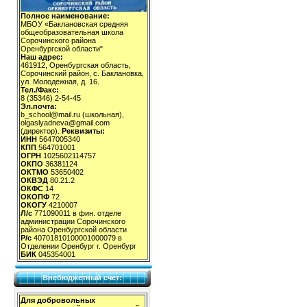
Полное наименование:
МБОУ «Баклановская средняя
общеобразовательная школа
Сорочинского района
Оренбургской области"
Наш адрес:
461912, Оренбургская область,
Сорочинский район, с. Баклановка,
ул. Молодежная, д. 16.
Тел./Факс:
8 (35346) 2-54-45
Эл.почта:
b_school@mail.ru (школьная),
olgaslyadneva@gmail.com
(директор).
Реквизиты:
ИНН
5647005340
КПП
564701001
ОГРН
1025602114757
ОКПО
36381124
ОКТМО
53650402
ОКВЭД
80.21.2
ОКФС
14
ОКОПФ
72
ОКОГУ
4210007
Л/с
771090011 в фин. отделе
администрации Сорочинского
района Оренбургской области
Р/с
40701810100001000079 в
Отделении Оренбург г. Оренбург
БИК
045354001
Внебюджетный счет:
Для добровольных