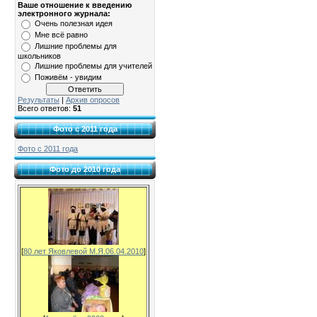
Ваше отношение к введению
электронного журнала:
Очень полезная идея
Мне всё равно
Лишние проблемы для
школьников
Лишние проблемы для учителей
Поживём - увидим
Результаты
|
Архив опросов
Всего ответов:
51
Фото с 2011 года
Фото с 2011 года
Фото до 2010 года
[
80 лет Яковлевой М.Я.06.04.2010
]