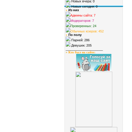
Новых вчера: 0
Новых сегодня: 0
Из них
»
Админы сайта: 7
Модераторов: 7
Проверенных: 24
Обычных юзеров: 452
По полу
»
Парней: 286
Девушек: 205
_____________________
»
Кто был на сайте
: