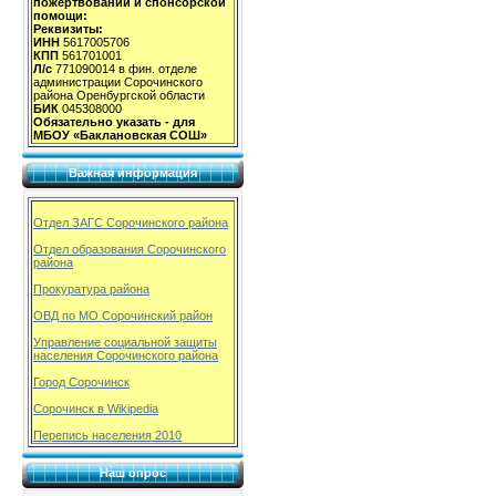
пожертвований и спонсорской
помощи:
Реквизиты:
ИНН
5617005706
КПП
561701001
Л/с
771090014 в фин. отделе
администрации Сорочинского
района Оренбургской области
БИК
045308000
Обязательно указать - для
МБОУ «Баклановская СОШ»
Важная информация
Отдел ЗАГС Сорочинского района
Отдел образования Сорочинского
района
Прокуратура района
ОВД по МО Сорочинский район
Управление социальной защиты
населения Сорочинского района
Город Сорочинск
Сорочинск в Wikipedia
Перепись населения 2010
Наш опрос