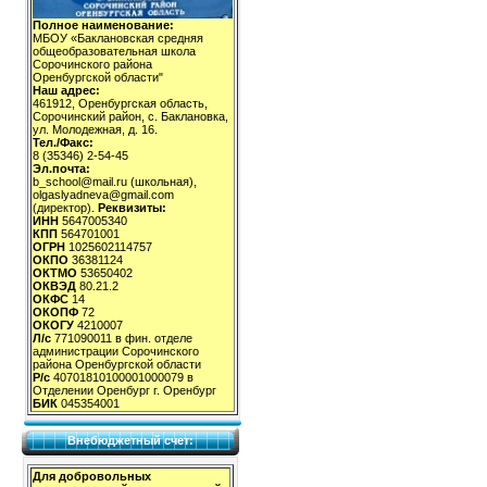
Полное наименование:
МБОУ «Баклановская средняя
общеобразовательная школа
Сорочинского района
Оренбургской области"
Наш адрес:
461912, Оренбургская область,
Сорочинский район, с. Баклановка,
ул. Молодежная, д. 16.
Тел./Факс:
8 (35346) 2-54-45
Эл.почта:
b_school@mail.ru (школьная),
olgaslyadneva@gmail.com
(директор).
Реквизиты:
ИНН
5647005340
КПП
564701001
ОГРН
1025602114757
ОКПО
36381124
ОКТМО
53650402
ОКВЭД
80.21.2
ОКФС
14
ОКОПФ
72
ОКОГУ
4210007
Л/с
771090011 в фин. отделе
администрации Сорочинского
района Оренбургской области
Р/с
40701810100001000079 в
Отделении Оренбург г. Оренбург
БИК
045354001
Внебюджетный счет:
Для добровольных