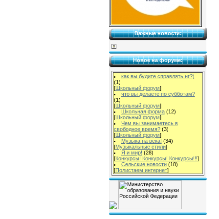
Важные новости:
Новое на форуме:
как вы будите справлять нг?)
(1)
[
Школьный форум
]
что вы делаете по субботам?
(1)
[
Школьный форум
]
Школьная форма
(12)
[
Школьный форум
]
Чем вы занимаетесь в
свободное время?
(3)
[
Школьный форум
]
Музыка на века!
(34)
[
Музыкальные стили
]
Я и мир!
(28)
[
Конкурсы! Конкурсы! Конкурсы!!!
]
Сельские новости
(18)
[
Полистаем интернет
]