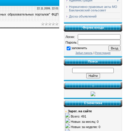
Администрация
Нормативно-правовые акты МО
22.11.2009, 22:01
Баклановский сельсовет
льных образовательных порталов" ФЦП
Доска объявлений
Форма входа
Логин:
Пароль:
запомнить
Забыл пароль
|
Регистрация
Поиск
...
Статистика
Зарег. на сайте
»
Всего: 491
Новых за месяц: 0
Новых за неделю: 0