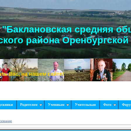
"Баклановская средняя об
кого района Оренбургской
, на нашем сайте!
ускники
Родителям
Ученикам
Учительская
Фото
Фору
азование