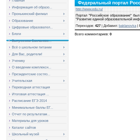
Главная
Федеральный портал Росс
Информация об образо...
http://www.edu.ru/
Пронькинский филиал
Портал "Российское образование" был
"Развитие единой образовательной инф
Образование
Переходов
:
427
|
Добавил
:
baklanovka
|
Цифровые образовател...
Блоги
Всего комментариев
:
0
Выпускники Баклановс...
Всё о школьном питании
Для Вас, родители!
Ученику
О введении комплексн...
Президентские состяз...
Учительская
Переводная аттестация
Итоговая аттестация ...
Расписание ЕГЭ 2014
Минимальные баллы ЕГ...
Отчет по результатам...
Материалы для уроков
Каталог сайтов
Школьный музей