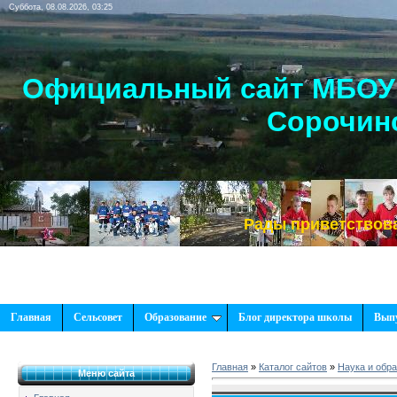
Суббота, 08.08.2026, 03:25
Официальный сайт МБОУ 
Сорочинс
Рады приветствовать Вас
Главная
Сельсовет
Образование
Блог директора школы
Вып
Главная
»
Каталог сайтов
»
Наука и обр
Меню сайта