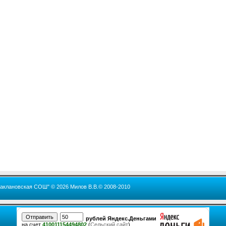
Баклановская СОШ" © 2026 Милов В.В.© 2008-2010
рублей Яндекс.Деньгами
на счет
410011154494802
(
Сельский сайт
)