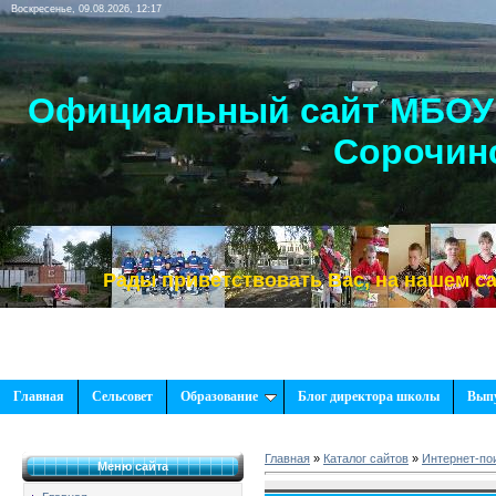
Воскресенье, 09.08.2026, 12:17
Официальный сайт МБОУ 
Сорочинс
Рады приветствовать Вас, на нашем сайте!
Главная
Сельсовет
Образование
Блог директора школы
Вып
Главная
»
Каталог сайтов
»
Интернет-по
Меню сайта