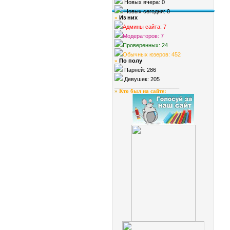
Новых вчера: 0
Новых сегодня: 0
Из них
»
Админы сайта: 7
Модераторов: 7
Проверенных: 24
Обычных юзеров: 452
По полу
»
Парней: 286
Девушек: 205
_____________________
»
Кто был на сайте
: