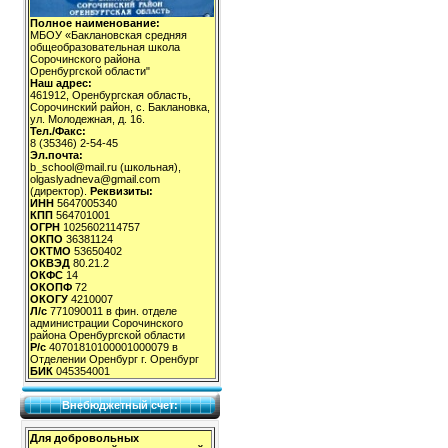
Полное наименование:
МБОУ «Баклановская средняя
общеобразовательная школа
Сорочинского района
Оренбургской области"
Наш адрес:
461912, Оренбургская область,
Сорочинский район, с. Баклановка,
ул. Молодежная, д. 16.
Тел./Факс:
8 (35346) 2-54-45
Эл.почта:
b_school@mail.ru (школьная),
olgaslyadneva@gmail.com
(директор).
Реквизиты:
ИНН
5647005340
КПП
564701001
ОГРН
1025602114757
ОКПО
36381124
ОКТМО
53650402
ОКВЭД
80.21.2
ОКФС
14
ОКОПФ
72
ОКОГУ
4210007
Л/с
771090011 в фин. отделе
администрации Сорочинского
района Оренбургской области
Р/с
40701810100001000079 в
Отделении Оренбург г. Оренбург
БИК
045354001
Внебюджетный счет:
Для добровольных