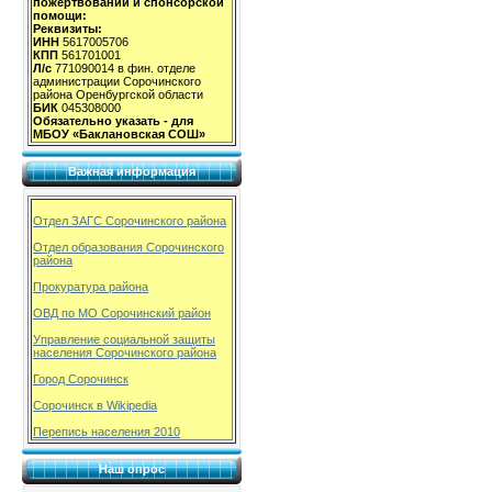
пожертвований и спонсорской
помощи:
Реквизиты:
ИНН
5617005706
КПП
561701001
Л/с
771090014 в фин. отделе
администрации Сорочинского
района Оренбургской области
БИК
045308000
Обязательно указать - для
МБОУ «Баклановская СОШ»
Важная информация
Отдел ЗАГС Сорочинского района
Отдел образования Сорочинского
района
Прокуратура района
ОВД по МО Сорочинский район
Управление социальной защиты
населения Сорочинского района
Город Сорочинск
Сорочинск в Wikipedia
Перепись населения 2010
Наш опрос