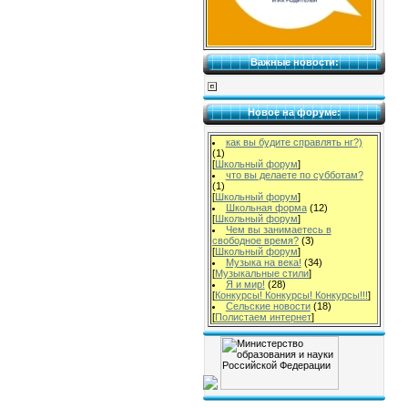
Важные новости:
Новое на форуме:
как вы будите справлять нг?)
(1)
[
Школьный форум
]
что вы делаете по субботам?
(1)
[
Школьный форум
]
Школьная форма
(12)
[
Школьный форум
]
Чем вы занимаетесь в
свободное время?
(3)
[
Школьный форум
]
Музыка на века!
(34)
[
Музыкальные стили
]
Я и мир!
(28)
[
Конкурсы! Конкурсы! Конкурсы!!!
]
Сельские новости
(18)
[
Полистаем интернет
]