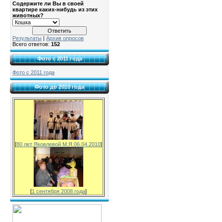
Содержите ли Вы в своей
квартире каких-нибудь из этих
животных?
Результаты
|
Архив опросов
Всего ответов:
152
Фото с 2011 года
Фото с 2011 года
Фото до 2010 года
[
80 лет Яковлевой М.Я.06.04.2010
]
[
1 сентября 2008 года
]