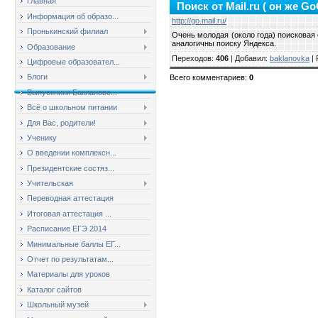
Главная
Поиск от Mail.ru ( он же Go
Информация об образо...
http://go.mail.ru/
Пронькинский филиал
Очень молодая (около года) поисковая
аналогичны поиску Яндекса.
Образование
Переходов
:
406
|
Добавил
:
baklanovka
|
Цифровые образовател...
Блоги
Всего комментариев
:
0
Выпускники Баклановс...
Всё о школьном питании
Для Вас, родители!
Ученику
О введении комплексн...
Президентские состяз...
Учительская
Переводная аттестация
Итоговая аттестация ...
Расписание ЕГЭ 2014
Минимальные баллы ЕГ...
Отчет по результатам...
Материалы для уроков
Каталог сайтов
Школьный музей