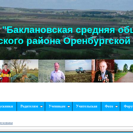
"Баклановская средняя об
кого района Оренбургской
ускники
Родителям
Ученикам
Учительская
Фото
Фору
исковики