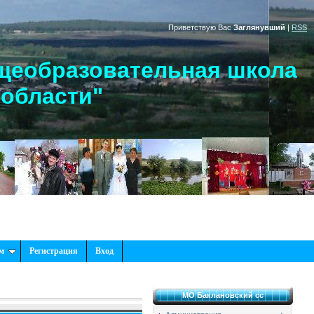
Приветствую Вас
Заглянувший
|
RSS
щеобразовательная школа
 области"
м
Регистрация
Вход
МО Баклановский сс