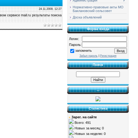
Администрация
Нормативно-правовые акты МО
24.11.2009, 12:27
Баклановский сельсовет
ом сервисе mail.ru результаты поиска
Доска объявлений
Форма входа
Логин:
Пароль:
запомнить
Забыл пароль
|
Регистрация
Поиск
...
Статистика
Зарег. на сайте
»
Всего: 491
Новых за месяц: 0
Новых за неделю: 0