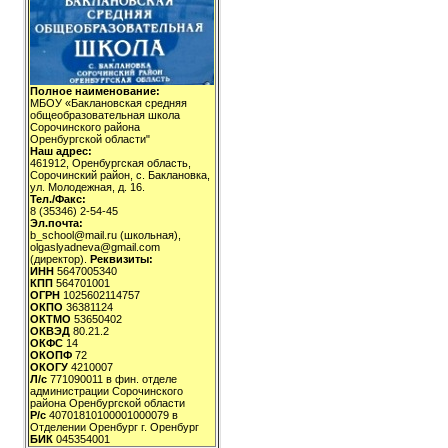
Полное наименование:
МБОУ «Баклановская средняя
общеобразовательная школа
Сорочинского района
Оренбургской области"
Наш адрес:
461912, Оренбургская область,
Сорочинский район, с. Баклановка,
ул. Молодежная, д. 16.
Тел./Факс:
8 (35346) 2-54-45
Эл.почта:
b_school@mail.ru (школьная),
olgaslyadneva@gmail.com
(директор).
Реквизиты:
ИНН
5647005340
КПП
564701001
ОГРН
1025602114757
ОКПО
36381124
ОКТМО
53650402
ОКВЭД
80.21.2
ОКФС
14
ОКОПФ
72
ОКОГУ
4210007
Л/с
771090011 в фин. отделе
администрации Сорочинского
района Оренбургской области
Р/с
40701810100001000079 в
Отделении Оренбург г. Оренбург
БИК
045354001