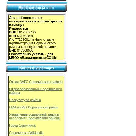
Внебюджетный счет:
Для добровольных
пожертвований и спонсорской
помощи:
Реквизиты:
ИНН
5617005706
КПП
561701001
Л/с
771090014 в фин. отделе
администрации Сорочинского
района Оренбургской области
БИК
045308000
Обязательно указать - для
МБОУ «Баклановская СОШ»
Важная информация
Отдел ЗАГС Сорочинского района
Отдел образования Сорочинского
района
Прокуратура района
ОВД по МО Сорочинский район
Управление социальной защиты
населения Сорочинского района
Город Сорочинск
Сорочинск в Wikipedia