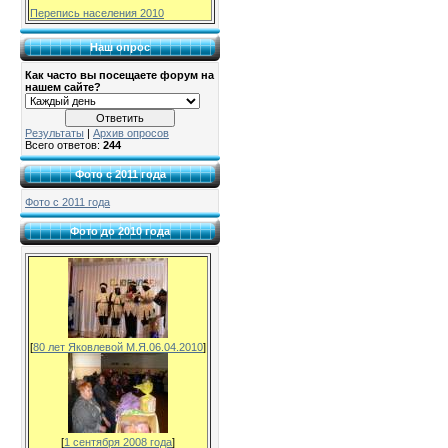
Перепись населения 2010
Наш опрос
Как часто вы посещаете форум на
нашем сайте?
Результаты
|
Архив опросов
Всего ответов:
244
Фото с 2011 года
Фото с 2011 года
Фото до 2010 года
[
80 лет Яковлевой М.Я.06.04.2010
]
[
1 сентября 2008 года
]