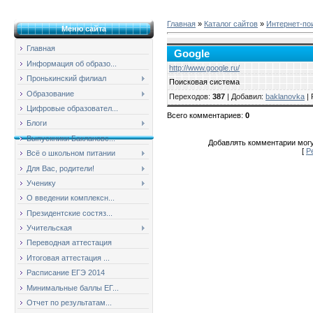
Главная
»
Каталог сайтов
»
Интернет-по
Меню сайта
Главная
Google
Информация об образо...
http://www.google.ru/
Пронькинский филиал
Поисковая система
Образование
Переходов
:
387
|
Добавил
:
baklanovka
|
Цифровые образовател...
Всего комментариев
:
0
Блоги
Выпускники Баклановс...
Добавлять комментарии могу
[
Р
Всё о школьном питании
Для Вас, родители!
Ученику
О введении комплексн...
Президентские состяз...
Учительская
Переводная аттестация
Итоговая аттестация ...
Расписание ЕГЭ 2014
Минимальные баллы ЕГ...
Отчет по результатам...