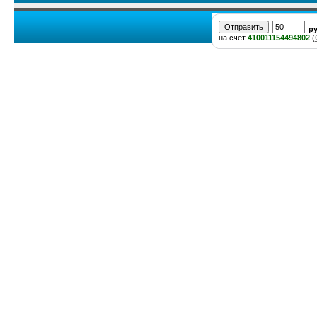
р
на счет
410011154494802
(