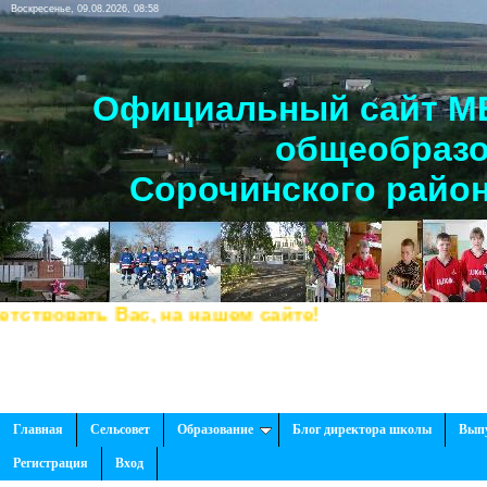
Воскресенье, 09.08.2026, 08:58
Официальный сайт МБ
общеобразо
Сорочинского район
вовать Вас, на нашем сайте!
Главная
Сельсовет
Образование
Блог директора школы
Вып
Регистрация
Вход